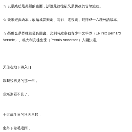
☆ 以最繽紛最美麗的畫面，訴說最徬徨卻又最勇改的冒險旅程。
☆ 幾米經典繪本，改編成音樂劇、電影、電視劇，翻譯成十六種外語版本。
☆ 榮獲金鼎獎推薦優良圖書、比利時維塞勒青少年文學獎（Le Prix Bernard
Versele）、義大利安徒生獎（Premio Andersen）入圍決選。
天使在地下鐵入口
跟我說再見的那一年，
我漸漸看不見了。
十五歲生日的秋天早晨，
窗外下著毛毛雨，