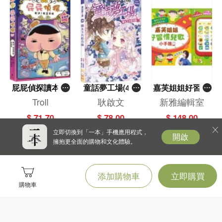
屁屁偵探讀本(1
童話夢工場(40)
嘉芙姐姐好習慣
3)－－對決！怪
——織女下凡結
兒歌小手機
Troll
耿啟文
新雅編輯室
盜學院（星星
奇緣
$ 71.70
$ 78.00
$ 148.00
篇）
立即切換到「一本」手機應用程式，
開啟
擁抱更全面的購物和文化體驗。
添加購物車
立即購買
購物車