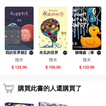
「《地下鐵》應該是我畫得最細膩美麗的一本書。
可是，那段日子，我卻常常懷疑這一切的真實性。是否真的有一個幾米存在？這
一切會不會又瞬間消逝？
在那樣的心境下，盲女成了我的化身，她所走進的地下鐵世界，雖然斑斕多彩，
卻也時時被死亡陰影籠罩。
我藉著這個故事，重新省視自己這些年來的生活，我想我不停地自我鼓勵，也間
我的世界都是你
布瓜的世界（精
猴嗨森（筆記
接地安慰了別人。」
（平裝）
裝三版）
書）
幾米
幾米
幾米
——幾米
$ 133.00
$ 150.00
$ 133.00
購買此書的人還購買了