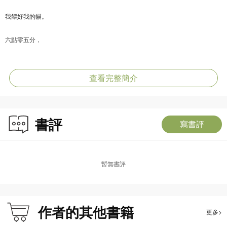
我餵好我的貓。
六點零五分，
我走進地下鐵。
查看完整簡介
盲女獨自穿梭在地下鐵裡，她不斷在月台上穿梭，從一個車站輾轉到另一個車
站，不斷地上車，不斷地下車，常常坐過站，又一再下錯車。她不知道自己要到
書評
哪裡去，還好，守護天使一直眷顧著她。她只是希望有什麼人在出口等著她，陪
寫書評
她走一段路呢⋯⋯
暫無書評
《地下鐵》是幾米最知名、最受歡迎的經典繪本之一，描述一位盲女鼓勵自己走
進地下鐵去探索廣大世界的勇敢故事。因為看不見，所以想像力讓她的世界更加
繽紛；看似迷失了方向，卻也讓任何路途都充滿了無盡的可能。
作者的其他書籍
更多>