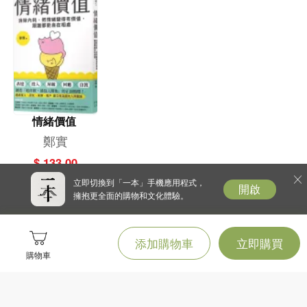
發表於1948年《新潮》，是太宰治向文壇大老正面宣戰之昭告文。他一反過往
「氣弱」筆調，以近乎決裂的姿態直言：「誰罵我我就罵誰，這場筆戰我奉陪到
底。」內容辛辣鋒利，刊出即震驚文壇。〈如是我聞〉共計四回，最終回在其死
後刊出。
※人生絮語──太宰文學作品精華箴言集
情緒價值
說起苦中作樂的作家，太宰治應該是日本近代文壇以來的翹楚。他的話語箴言深
鄭實
受喜愛，引起讀者強烈共鳴。他總能在開玩笑的時候意外說出真理。然而，說出
$ 133.00
真理對太宰治來說無比重要，除了救贖自己，也總是為喜歡他的讀者帶來一絲重
新面對人生的勇氣。
立即切換到「一本」手機應用程式，
開啟
擁抱更全面的購物和文化體驗。
太宰治像一個一腳踩在地獄裡的人，
添加購物車
立即購買
購物車
他比誰都更清楚孤獨、寂寞與人心的裂縫，
卻在絕望裡仍拼命守望光明。