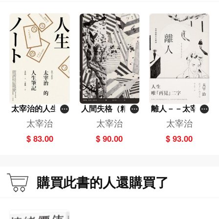
※人生戀文──生活就是作品；作家，就該寫羅曼史
集結太宰治發表於報章雜誌的多篇隨筆散文，內容囊括人生哲學、生活感想，與
文學見解。從這些散文可進一步認識太宰治──相對於絕望、頹廢、墮落之外──
理想、善良、費盡心力，試圖扭轉命運的另一面。
太宰治的人生筆
人間失格（精裝
離人－－太宰治
※津輕通信──雜草叢生的廢園，我並不討厭
記
典藏版）
的人生絮語（二
太宰治
太宰治
太宰治
版）
寫於1946年。太宰治東京家被炸毀，舉家遷移妻子位於甲府市的老家，而娘家隨
$ 83.00
$ 90.00
$ 93.00
即也因燒夷彈付之一炬。二度受災，迫不得已帶著妻兒回青森縣津輕老家，投靠
大哥。〈津輕通信〉即描述那段期間，太宰治寄人籬下的心情，和與故鄉舊識種
種格格不入的無奈。
購買此書的人還購買了
※如是我聞──誰罵我我就罵誰，這場筆戰我奉陪到底