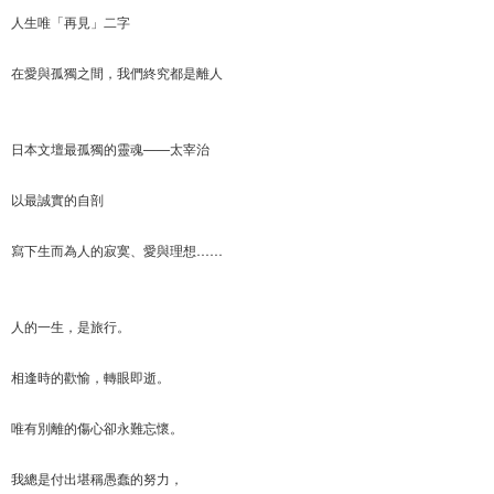
人生唯「再見」二字
在愛與孤獨之間，我們終究都是離人
日本文壇最孤獨的靈魂——太宰治
以最誠實的自剖
寫下生而為人的寂寞、愛與理想……
人的一生，是旅行。
相逢時的歡愉，轉眼即逝。
唯有別離的傷心卻永難忘懷。
我總是付出堪稱愚蠢的努力，