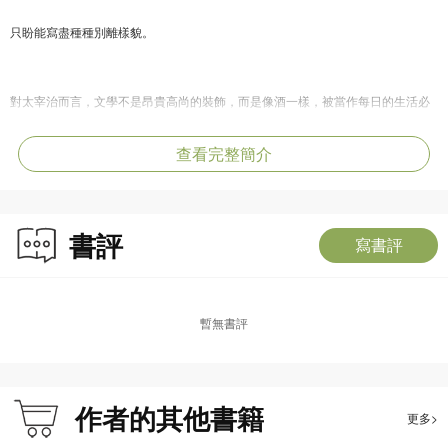
只盼能寫盡種種別離樣貌。
對太宰治而言，文學不是昂貴高尚的裝飾，而是像酒一樣，被當作每日的生活必
需品。在現實生活中屢屢失序的他，幾乎無法勝任任何角色，唯有書寫，成為他
與世界僅剩的一點連結，不管它是可以拿來糊口，還是拿文學獎混點名聲。而真
查看完整簡介
正支撐他持續書寫的，是一種近乎執拗的信念──透過文學，誠實記錄人類的軟弱
與真實。
書評
寫書評
太宰治以誠實而細膩的文字，道出每個人心底最隱祕的孤寂
《離人》精選太宰治的經典散文與文學作品中的精華語錄，有很多他對世間最誠
暫無書評
實的發言，與不留一點退路的自剖。從人生、愛情、人性到孤獨——在每一段文
字之中，
都能看見太宰對這世間最真摯的凝視。
作者的其他書籍
更多>
全書共分四部：