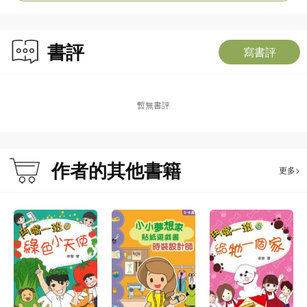
香港這地方居住了七百多萬人，孕育了千百種類型豐富的動植物。香港的成就和
書評
大小故事，小朋友又知道多少呢？
寫書評
此書為《鬥嘴一班香港常識100問》的升級版，圍繞香港四方面的知識（1. 歷史
故事與經濟發展，2. 社區建設與民政事務，3. 自然地理與動植物，4. 康樂文化與
娛樂盛事），精心編寫了120條人文常識問題，測試小朋友對香港這個家園的認
暫無書評
識。問題配合小學人文科課程編寫，內容能夠對應課程中的學習範疇（包括健康
與生活、環境與生活、理財與經濟、社會與公民、國家與我、世界與我），有助
讀者重溫人文科內容。
為減少讀者學習的壓力，能視這本書為消閒遊戲書，書中加入了大量輕鬆活潑的
作者的其他書籍
更多>
元素，包括邀請了《鬥嘴一班》作者卓瑩在每個關卡各撰寫一個短篇漫畫故事，
作為生活的引子；問題的題型方面亦有特別設計，除了學生常見的多項選擇、填
充、是非題外，還有一些有趣好玩的題目如找不同、尋字、地圖等，讓讀者玩得
開心、學得愉快。而在考驗完結後，本書更附加了補充資料，來提供充實的相關
知識。
完成所有關卡後，也可以把總分加起來，參閱評分表，看看自己達到什麼排名和
稱號！