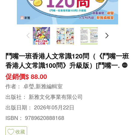
鬥嘴一班香港人文常識120問（《鬥嘴一班
香港人文常識100問》升級版）[鬥嘴一班
學習系列]
促銷價$ 88.00
作者：
卓瑩,新雅編輯室
出版社：
新雅文化事業有限公司
出版日期：
2026年05月22日
ISBN：
9789620888168
收藏