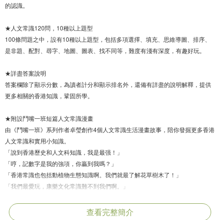
的認識。
★人文常識120問，10種以上題型
100條問題之中，設有10種以上題型，包括多項選擇、填充、思維導圖、排序、
是非題、配對、尋字、地圖、圖表、找不同等，難度有淺有深度，有趣好玩。
★詳盡答案說明
答案欄除了顯示分數，為讀者計分和顯示排名外，還備有詳盡的說明解釋，提供
更多相關的香港知識，鞏固所學。
★附設鬥嘴一班短篇人文常識漫畫
由《鬥嘴一班》系列作者卓瑩創作4個人文常識生活漫畫故事，陪你發掘更多香港
人文常識和實用小知識。
「說到香港歷史和人文科知識，我是最强！」
「哼，記數字是我的強項，你贏到我嗎？」
「香港常識也包括動植物生態知識啊。我們就最了解花草樹木了！」
「我們最愛玩，康樂文化常識難不到我們啊。」
「我們來接受這本《鬥嘴一班香港人文常識120問》的挑戰，看看誰才是香港人
文常識王吧！」
查看完整簡介
「別偷看答案啊！」