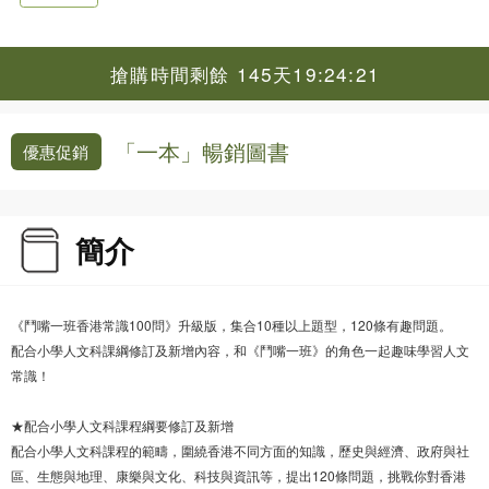
搶購時間剩餘 145天19:24:21
「一本」暢銷圖書
優惠促銷
簡介
《鬥嘴一班香港常識100問》升級版，集合10種以上題型，120條有趣問題。
配合小學人文科課綱修訂及新增內容，和《鬥嘴一班》的角色一起趣味學習人文
常識！
★配合小學人文科課程綱要修訂及新增
配合小學人文科課程的範疇，圍繞香港不同方面的知識，歷史與經濟、政府與社
區、生態與地理、康樂與文化、科技與資訊等，提出120條問題，挑戰你對香港