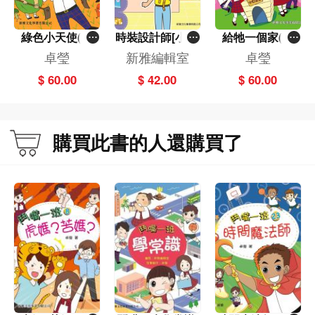
建議閲讀年齡：6歲或以上
圖書分類：兒童圖書·知識類圖書
綠色小天使(7)
時裝設計師[小小
給牠一個家(6)
[鬥嘴一班]
夢想家貼紙遊戲
[鬥嘴一班]
卓瑩
新雅編輯室
卓瑩
書]
$ 60.00
$ 42.00
$ 60.00
購買此書的人還購買了