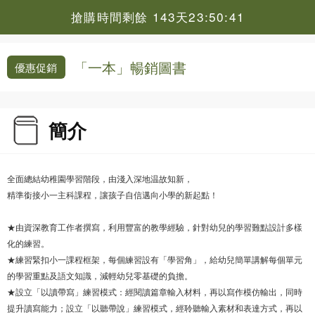
搶購時間剩餘 143天23:50:41
「一本」暢銷圖書
優惠促銷
簡介
全面總結幼稚園學習階段，由淺入深地温故知新，
精準銜接小一主科課程，讓孩子自信邁向小學的新起點！
★由資深教育工作者撰寫，利用豐富的教學經驗，針對幼兒的學習難點設計多樣
化的練習。
★練習緊扣小一課程框架，每個練習設有「學習角」，給幼兒簡單講解每個單元
的學習重點及語文知識，減輕幼兒零基礎的負擔。
★設立「以讀帶寫」練習模式：經閱讀篇章輸入材料，再以寫作模仿輸出，同時
提升讀寫能力；設立「以聽帶說」練習模式，經聆聽輸入素材和表達方式，再以