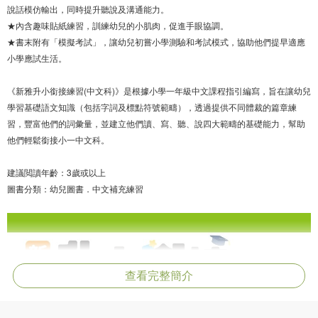
說話模仿輸出，同時提升聽說及溝通能力。
★內含趣味貼紙練習，訓練幼兒的小肌肉，促進手眼協調。
★書末附有「模擬考試」，讓幼兒初嘗小學測驗和考試模式，協助他們提早適應
小學應試生活。
《新雅升小銜接練習(中文科)》是根據小學一年級中文課程指引編寫，旨在讓幼兒
學習基礎語文知識（包括字詞及標點符號範疇），透過提供不同體裁的篇章練
習，豐富他們的詞彙量，並建立他們讀、寫、聽、說四大範疇的基礎能力，幫助
他們輕鬆銜接小一中文科。
建議閲讀年齡：3歲或以上
圖書分類：幼兒圖書．中文補充練習
查看完整簡介