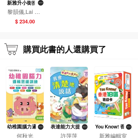
新雅升小銜接練
習套裝（一套3
黎韻儀,Lai Wa
冊）
n Yee, Winnie,
$ 234.00
馮澤謙
購買此書的人還購買了
幼稚園腦力邏輯
表達能力大提升:
You Know! 香港
思維訓練-5-6歲
我會清楚地說話
18區遊戲卡
何秋光
許萍萍
新雅編輯室