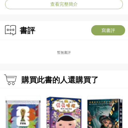
Lexicon QIANG Si KHOLKINA Liliya 16
查看完整簡介
On the Etymology of the Passive Markers in Jianghuai Mandarin WANG
Yingying CHEN Xia YUAN Zikun 26
The Word Huo and Related Issues in Early Fuzhou Dialect JIN Guitao HU
書評
Siyu‌ 39
寫書評
An Inquiry into the Plural Reading of “Rang women gong yin ci bei / gan le zhe
bei jiu!” in Chinese WANG Changsong 49
“Jiu” and the Quotative Negative Construction “Zěnme jiù X ” YUN Xiao MA
暫無書評
Guoyan 67
An Interactional Study of Turn-Final Conjunction Erqie (Moreover) in Mandarin
Conversation DENG Baixiong 77
From “Effortless” to “Habitual Disposition”: Semantic Analysis and Modal Status
購買此書的人還購買了
of róngyì SUN Yimiao LAI Weichen 96
On Standardization of Legislative Chinese in Macao SAR for Language
Planning in the Greater Bay Area ZHANG Lei BAI Linqian WANG Xu 110
Linguistic Review
On the Extended Left Periphery:
Theoretical Models and Cross-Language Analyses LI Qiangwei WU
Yaqing YUAN Jian 121