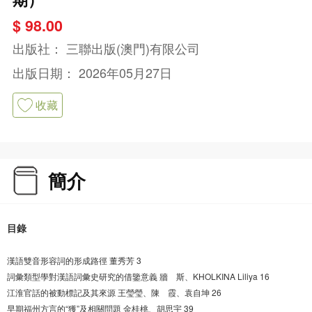
$ 98.00
出版社：
三聯出版(澳門)有限公司
出版日期：
2026年05月27日
收藏
簡介
目錄
漢語雙音形容詞的形成路徑 董秀芳 3
詞彙類型學對漢語詞彙史研究的借鑒意義 牆 斯、KHOLKINA Liliya 16
江淮官話的被動標記及其來源 王瑩瑩、陳 霞、袁自坤 26
早期福州方言的“獲”及相關問題 金桂桃、胡思宇 39