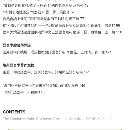
“讓我們共飲此杯/乾了這杯酒！”的複數義來源 汪昌松 49
“就”與引述性否定“怎麼就X” 雲 霄、馬國彥 67
自然會話中連詞“而且”居尾現象的互動研究 鄧百雄 77
從“不費力”到“慣常傾向”——“容易”的語義分析及情態地位 孫藝淼、賴蔚晨 96
面向大灣區法治建設的澳門中文立法語言規範化 張 磊、白林倩、王 旭 110
語言學綜述與評論
左緣結構的擴展：理論模型與跨語言分析 李薔薇、伍雅清、袁 健 121
境外語言學著作文摘
主題：神經語言學、計算語言學、語用與話語分析等 141
“澳門語言研究三十年與未來發展研討會”成功舉辦 146
《澳門語言學刊》稿約 148
CONTENTS
The Formation Path of Chinese Disyllabic Adjectives DONG Xiufang 3
The Significance of Lexical Typology for the Study of the Diachronic Chinese