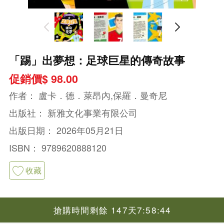
「踢」出夢想：足球巨星的傳奇故事
促銷價$ 98.00
作者：
盧卡．德．萊昂內,保羅．曼奇尼
出版社：
新雅文化事業有限公司
出版日期：
2026年05月21日
ISBN：
9789620888120
收藏
搶購時間剩餘 147天7:58:44