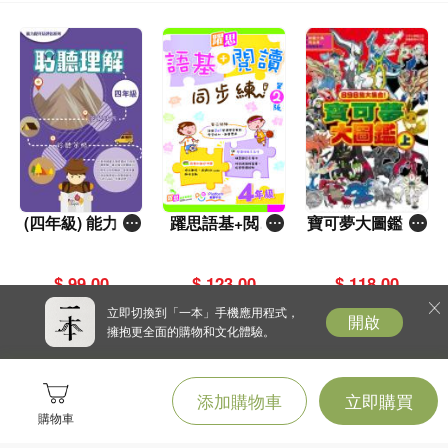
(四年級) 能力提
躍思語基+閲讀
寶可夢大圖鑑 上
升及評估系列 -
同步練 (第2版)
冊
聆聽理解 ^
(4年級)
$ 99.00
$ 123.00
$ 118.00
立即切換到「一本」手機應用程式，
開啟
擁抱更全面的購物和文化體驗。
添加購物車
立即購買
購物車