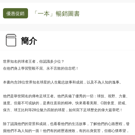
「一本」暢銷圖書
優惠促銷
簡介
世界知名的球者王者，你認識多少位？
在他們身上學習堅毅不屈、永不言敗的信念吧！
本書內含28位世界知名球星的人生勵志故事和成就，以及不為人知的逸事。
他們是舉世聞名的傳奇足球王者。他們具備了優秀的一切：球技、視野、力量、
速度。但最不可或缺的，是勇往直前的精神。快來看看美斯、C朗拿度、碧咸、
保方、球王比利等28位魅力四射的球星，如何寫下足球歷史的偉大篇章吧！
除了認識他們的背景和成就，也看看他們的生活故事，了解他們的心路歷程，發
掘他們不為人知的一面！他們有的經歷過挫敗，有的出身貧苦，但都心懷希望，