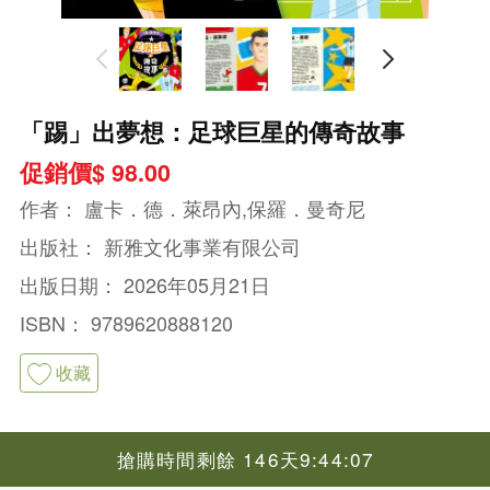
「踢」出夢想：足球巨星的傳奇故事
促銷價$ 98.00
作者：
盧卡．德．萊昂內,保羅．曼奇尼
出版社：
新雅文化事業有限公司
出版日期：
2026年05月21日
ISBN：
9789620888120
收藏
搶購時間剩餘 146天9:44:06