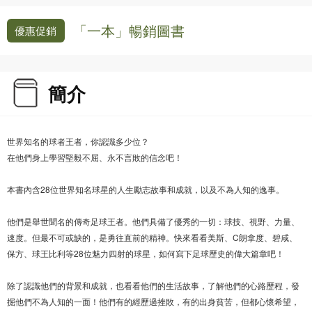
「一本」暢銷圖書
優惠促銷
簡介
世界知名的球者王者，你認識多少位？
在他們身上學習堅毅不屈、永不言敗的信念吧！
本書內含28位世界知名球星的人生勵志故事和成就，以及不為人知的逸事。
他們是舉世聞名的傳奇足球王者。他們具備了優秀的一切：球技、視野、力量、
速度。但最不可或缺的，是勇往直前的精神。快來看看美斯、C朗拿度、碧咸、
保方、球王比利等28位魅力四射的球星，如何寫下足球歷史的偉大篇章吧！
除了認識他們的背景和成就，也看看他們的生活故事，了解他們的心路歷程，發
掘他們不為人知的一面！他們有的經歷過挫敗，有的出身貧苦，但都心懷希望，