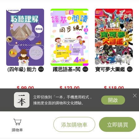
(四年級) 能力提
躍思語基+閲讀
寶可夢大圖鑑 上
升及評估系列 -
同步練 (第2版)
冊
聆聽理解 ^
(4年級)
$ 99.00
$ 123.00
$ 118.00
立即切換到「一本」手機應用程式，
開啟
擁抱更全面的購物和文化體驗。
添加購物車
立即購買
購物車