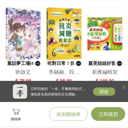
童話夢工場(40)
吃對日常！抗炎
嘉芙姐姐好習慣
——織女下凡結
減糖飲食法
兒歌小手機
耿啟文
李融融、段佳
新雅編輯室
奇緣
麗,黃梨煜、顧
$ 78.00
$ 88.00
$ 148.00
凱辰
立即切換到「一本」手機應用程式，
開啟
擁抱更全面的購物和文化體驗。
添加購物車
立即購買
購物車