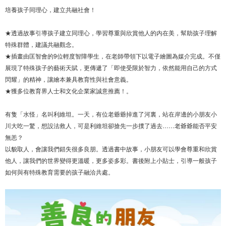
培養孩子同理心，建立共融社會！
★透過故事引導孩子建立同理心，學習尊重與欣賞他人的内在美，幫助孩子理解
特殊群體，建議共融觀念。
★插畫由匡智會的9位輕度智障學生，在老師帶領下以電子繪圖為媒介完成。不僅
展現了特殊孩子的藝術天賦，更傳遞了「即使受限於智力，依然能用自己的方式
閃耀」的精神，讓繪本兼具教育性與社會意義。
★獲多位教育界人士和文化企業家誠意推薦！。
有隻「水怪」名叫利維坦。一天，有位老爺爺掉進了河裏，站在岸邊的小朋友小
川大吃一驚，想設法救人，可是利維坦卻搶先一步撲了過去……老爺爺能否平安
無恙？
以貌取人，會讓我們錯失很多良朋。透過書中故事，小朋友可以學會尊重和欣賞
他人，讓我們的世界變得更溫暖，更多姿多彩。書後附上小貼士，引導一般孩子
如何與有特殊教育需要的孩子融洽共處。