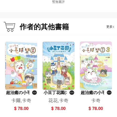
暫無書評
作者的其他書籍
更多>
超治癒の小毛球
小豆丁花園(3)─
超治癒の小毛球
樂園——初次養
─與豆丁的華麗
樂園3 ──家有櫻
卡爾,卡奇
花花,卡奇
卡奇
倉鼠手記
邂逅
花雪米糍
$ 78.00
$ 78.00
$ 78.00