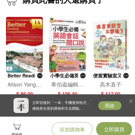
Better Reading
小學生必備英語
便當實驗室又開
Comprehension
會話開口說
張了——日日和
Alison Yang,C
希伯崙編輯團
高木直子
1A
特別日的菜單挑
armen Yeung
隊
$ 86.00
$ 106.40
$ 117.00
戰記
立即切換到「一本」手機應用程式，
開啟
擁抱更全面的購物和文化體驗。
添加購物車
立即購買
購物車