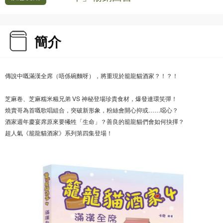
簡介
傳說中嘅滿漢全席（唔係碗麵呀），將重現於籠龍貓酒家？！？！
芝麻卷、芝麻糯米糍兄弟 VS 神秘登場珍貴食材，爆發連環笑彈！
燒賣哥為首嘅歌唱組合，突破新形象，粉絲會開心抑或……噁心？
酒家週年慶宴席原來要犧牲「生命」？善良的籠龍貓們會如何抉擇？
超人氣《籠龍貓酒家》系列第四集登場！