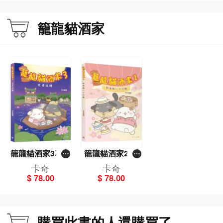
籠龍貓酒家
籠龍貓酒家3花月
籠龍貓酒家2 新
佳期
春點心大作戰
卡奇
卡奇
$ 78.00
$ 78.00
購買此書的人還購買了