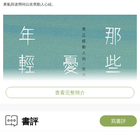
勇氣與迷惘何以依舊動人心絃。
查看完整簡介
書評
寫書評