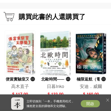
購買此書的人還購買了
便當實驗室又開
北歐時間——世
極限返航（電影
張了——日日和
界第一幸福國度
書衣典藏版）
高木直子
日暮Inko
安迪．威爾
特別日的菜單挑
教會我的事
（獨家收錄作者
$ 117.00
$ 133.00
$ 160.00
戰記
訪談）
立即切換到「一本」手機應用程式，
開啟
擁抱更全面的購物和文化體驗。