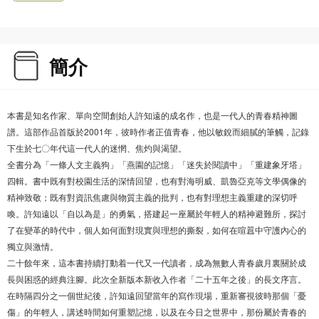
簡介
本書是知名作家、單向空間創始人許知遠的成名作，也是一代人的青春精神圖
譜。這部作品首版於2001年，彼時作者正值青春，他以敏銳而細膩的筆觸，記錄
下生於七〇年代這一代人的迷惘、焦灼與渴望。
全書分為「一條人文主義狗」「燕園的記憶」「迷失於閱讀中」「重建象牙塔」
四輯。書中既有對校園生活的深情回望，也有對海明威、凱魯亞克等文學偶像的
精神致敬；既有對資訊焦慮與物質主義的批判，也有對理想主義重建的深切呼
喚。許知遠以「自以為是」的勇氣，搭建起一座屬於年輕人的精神避難所，探討
了在變革的時代中，個人如何面對現實與理想的撕裂，如何在喧囂中守護內心的
獨立與激情。
二十餘年來，這本書持續打動着一代又一代讀者，成為無數人青春歲月裏關於成
長與困惑的經典注腳。此次全新版本新收入作者「二十五年之後」的長文序言。
在時隔四分之一個世紀後，許知遠回望當年的寫作現場，重新審視彼時那個「憂
傷」的年輕人，講述時間如何重塑記憶，以及在今日之世界中，那份屬於青春的