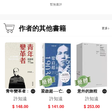
暫無書評
作者的其他書籍
更多>
青年變革者：梁
梁啟超──亡命(1
意外的旅程（全
啟超1873—189
898-1903)
三冊）
許知遠
許知遠
許知遠
8
$ 148.00
$ 141.00
$ 253.00