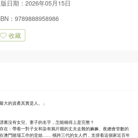
版日期：2026年05月15日
SBN：9789888958986
收藏
最大的資產其實是人。」
譜裏沒有女兒、妻子的名字，怎能稱得上是完整？
存在：帶着一對子女和染有鴉片癮的丈夫走難的嫲嫲、夜總會管數的
在澳門賭場工作的堂姐…… 橫跨三代的女人們，支撐着這個家近百年