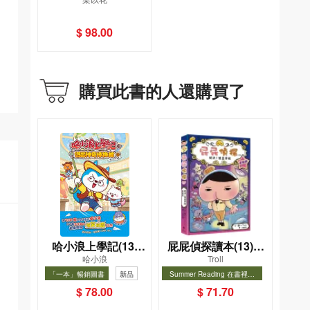
$ 98.00
購買此書的人還購買了
哈小浪上學記(13)
屁屁偵探讀本(13)－
哈小浪
Troll
——逃出神奇博物館
－對決！怪盜學院
「一本」暢銷圖書
新品
Summer Reading 在書裡度
（星星篇）
夏, Cool Down, Read On!-精
暢銷
暢銷
$ 78.00
$ 71.70
選圖書67折