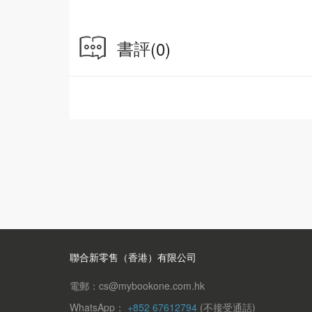
書評
(0)
聯合新零售（香港）有限公司
電郵：cs@mybookone.com.hk
WhatsApp：
+852 67612794
(不接受通話)