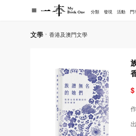
分類
發現
活動
門
文學
香港及澳門文學
$