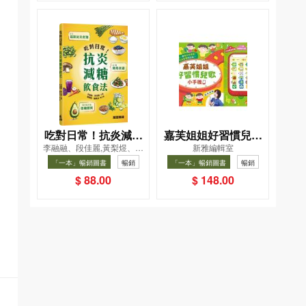
吃對日常！抗炎減糖
嘉芙姐姐好習慣兒歌
李融融、段佳麗,黃梨煜、顧
新雅編輯室
飲食法
小手機
凱辰
「一本」暢銷圖書
暢銷
「一本」暢銷圖書
暢銷
$ 88.00
$ 148.00