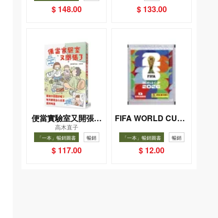
事
$ 148.00
$ 133.00
便當實驗室又開張了
FIFA WORLD CUP 2
高木直子
026（Sticker pack
——日日和特別日的
「一本」暢銷圖書
暢銷
「一本」暢銷圖書
暢銷
貼紙包）
菜單挑戰記
$ 117.00
$ 12.00