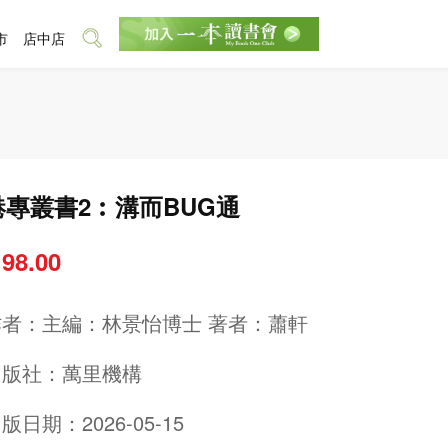
市
店中店
港專叢書2︰溝而BUG通
 98.00
作者：
主編：林景怡博士 著者：蕭軒
出版社：
萬里機構
版日期：2026-05-15