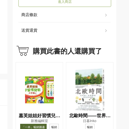
進入商店
商店條款
送貨退貨
購買此書的人還購買了
嘉芙姐姐好習慣兒歌
北歐時間——世界第
新雅編輯室
日暮Inko
小手機
一幸福國度教會我的
「一本」暢銷圖書
暢銷
暢銷