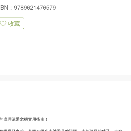
SBN：9789621476579
收藏
的處理溝通危機實用指南！
危機爆發之前，其實有很多未被看見的訊號、未被聽見的感受、未被