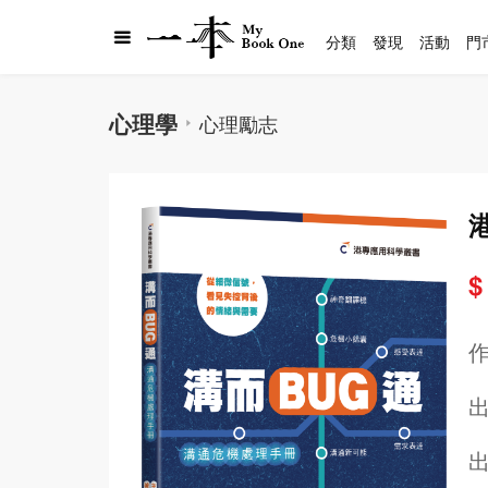
分類
發現
活動
門
心理學
心理勵志
$
出