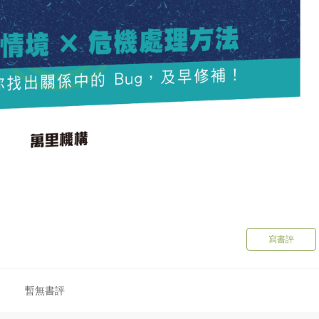
寫書評
暫無書評