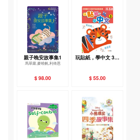
親子晚安故事集1
玩貼紙，學中文 3：
馬翠蘿,麥曉帆,利倚恩
幼稚園中文識字貼紙
遊戲書
$ 98.00
$ 55.00