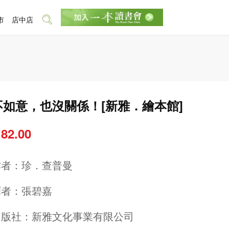
市
店中店
不如意，也沒關係！[新雅．繪本館]
 82.00
作者：
珍．查普曼
譯者：
張碧嘉
出版社：
新雅文化事業有限公司