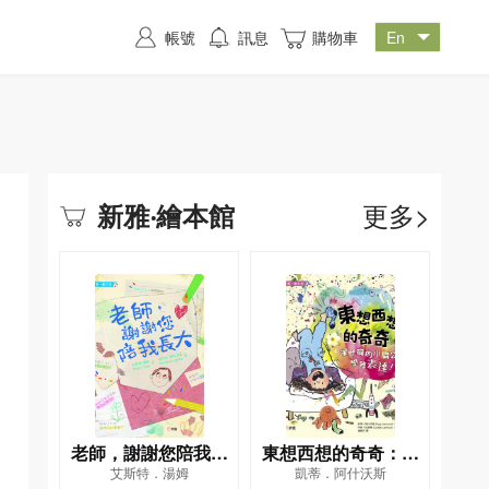
帳號
訊息
購物車
更多>
新雅‧繪本館
老師，謝謝您陪我長
東想西想的奇奇：讓
艾斯特．湯姆
凱蒂．阿什沃斯
大[新雅．繪本館]
忙碌的小腦袋學會表