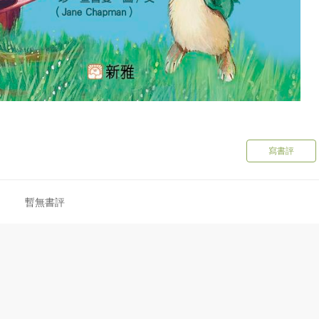
寫書評
暫無書評