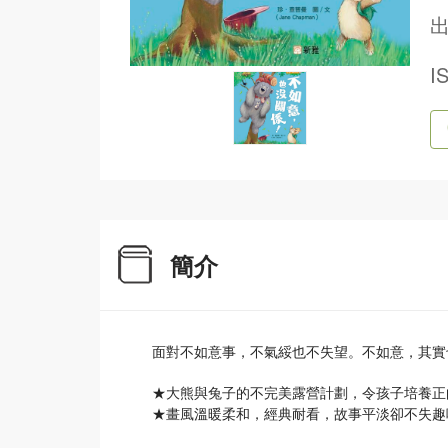
出
I
簡介
面對不如意事，不氣綏也不失望。不如意，其實
★大熊與兔子的不完美露營計劃，令孩子培養正
★畫風溫暖柔和，經典耐看，故事平淡卻不失趣