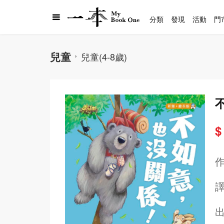
分類
發現
活動
門
兒童
兒童(4-8歲)
$