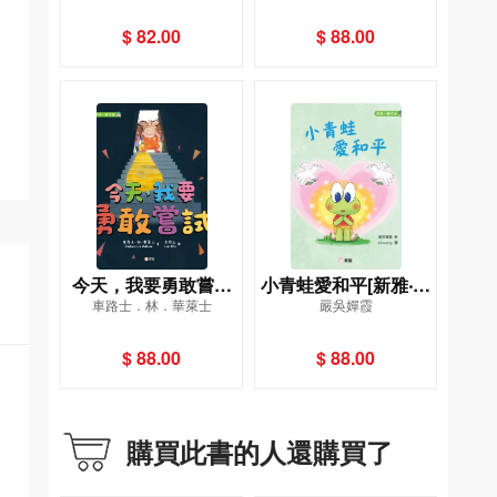
達！[新雅．繪本館]
$ 82.00
$ 88.00
今天，我要勇敢嘗試
小青蛙愛和平[新雅‧繪
車路士．林．華萊士
嚴吳嬋霞
[新雅．繪本館]
本館]
$ 88.00
$ 88.00
購買此書的人還購買了