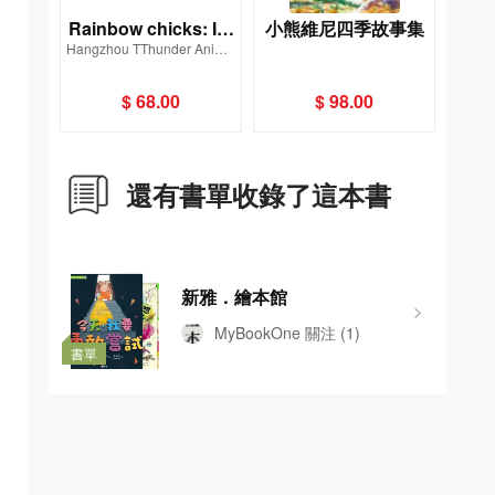
Rainbow chicks: I H
小熊維尼四季故事集
Hangzhou TThunder Animat
ave Self-control
ion Co., Ltd.
$ 68.00
$ 98.00
還有書單收錄了這本書
新雅．繪本館
MyBookOne
關注
(1)
書單