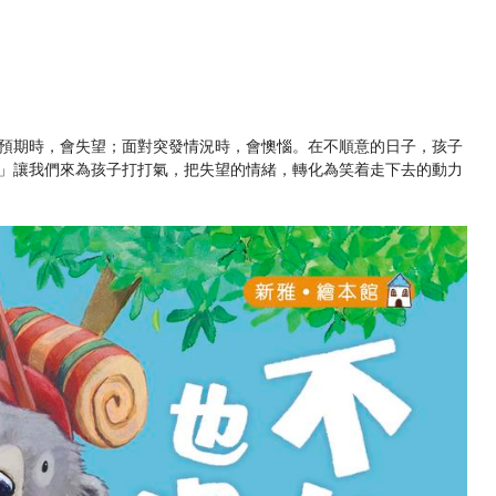
預期時，會失望；面對突發情況時，會懊惱。在不順意的日子，孩子
」讓我們來為孩子打打氣，把失望的情緒，轉化為笑着走下去的動力