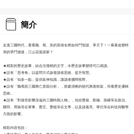
簡介
走進三國時代，看看魏、蜀、吳的英雄名將如何鬥智謀、爭天下！一幕幕改變時
局的爭鬥過後，江山花落誰家？
★精彩的歷史故事，結合活潑精的文字，令歷史故事變得可口易讀。
★設有「思考角」以提問方式啟發讀者思維、提升智慧。
★設有「知多一點」提供延伸知識，讓讀者擴闊視野。
★設有「魏蜀吳三國興亡原因分析」，搭建清晰的朝代興衰框架，培養歷史邏輯
思維。
★設有「對後世影響深遠的三國時期人物」，包括曹操、劉備、孫權等在政治、
關羽、周瑜等在軍事、曹丕、曹植等在文學，以及諸葛亮、華佗等在科技與醫學
方面的影響。
精彩內容包括：