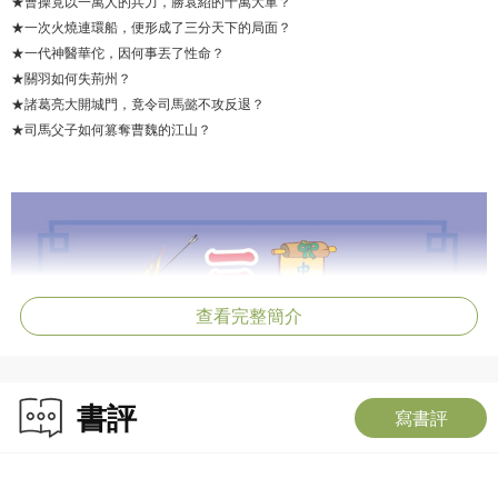
★曹操竟以一萬人的兵力，勝袁紹的十萬大軍？
★一次火燒連環船，便形成了三分天下的局面？
★一代神醫華佗，因何事丟了性命？
★關羽如何失荊州？
★諸葛亮大開城門，竟令司馬懿不攻反退？
★司馬父子如何篡奪曹魏的江山？
查看完整簡介
書評
寫書評