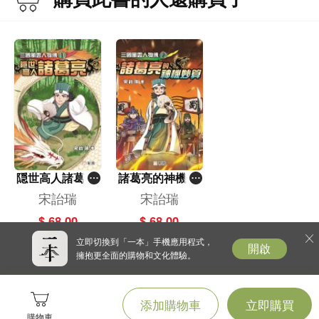
隠世高人諸葛亮
諸葛亮的神機妙
(1)[三國風雲人
算 (2)[三國風雲
宋詒瑞
宋詒瑞
物傳]
人物傳]
$ 68.00
$ 68.00
立即切換到「一本」手機應用程式，
開啟
擁抱更全面的購物和文化體驗。
添加購物車
立即購買
購物車