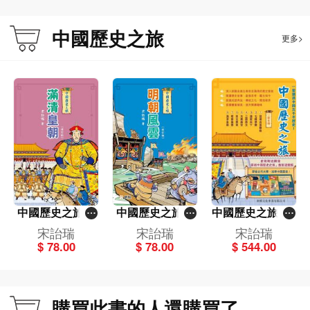
中國歷史之旅
更多>
中國歷史之旅－
中國歷史之旅－
中國歷史之旅 (套
滿清皇朝（修訂
明朝風雲（修訂
裝8冊)
宋詒瑞
宋詒瑞
宋詒瑞
版）
版）
$ 78.00
$ 78.00
$ 544.00
購買此書的人還購買了