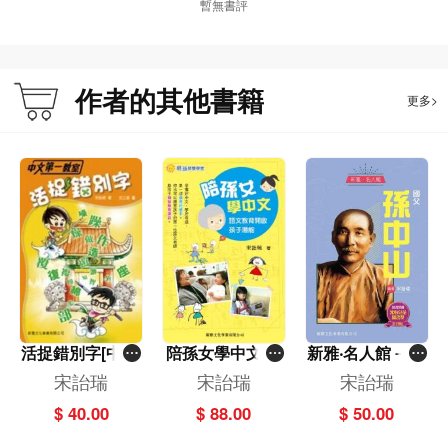
暫無書評
作者的其他書籍
更多>
活捉錯別字[中文
陪孫女學中文－
新雅‧名人館－國
第一教室]
語文教育開啟孩
父‧孫中山
宋詒瑞
宋詒瑞
宋詒瑞
子潛能[祖孫教養
$ 40.00
$ 88.00
$ 50.00
學堂]