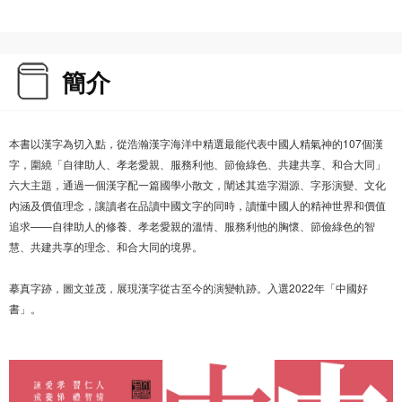
簡介
本書以漢字為切入點，從浩瀚漢字海洋中精選最能代表中國人精氣神的107個漢
字，圍繞「自律助人、孝老愛親、服務利他、節儉綠色、共建共享、和合大同」
六大主題，通過一個漢字配一篇國學小散文，闡述其造字淵源、字形演變、文化
內涵及價值理念，讓讀者在品讀中國文字的同時，讀懂中國人的精神世界和價值
追求——自律助人的修養、孝老愛親的溫情、服務利他的胸懷、節儉綠色的智
慧、共建共享的理念、和合大同的境界。
摹真字跡，圖文並茂，展現漢字從古至今的演變軌跡。入選2022年「中國好
書」。