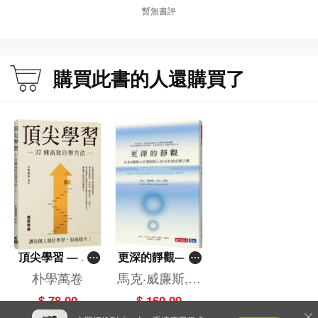
暫無書評
購買此書的人還購買了
頂尖學習 — 37
更深的靜觀——
種高效自學方法
正念8週靜心計
朴學萬卷
馬克‧威廉斯,丹
畫創始人的全新
尼‧潘曼
$ 78.00
$ 160.00
感受調子課