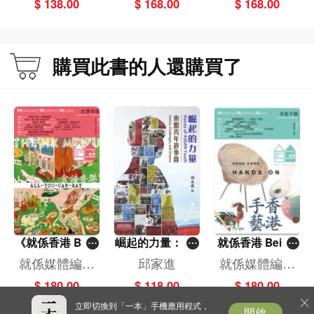
$ 138.00
$ 168.00
$ 168.00
第一章：回憶裡的九龍城區
購買此書的人還購買了
001 九龍城寨：暗黑迷宮與光影傳奇
002 啟德國際機場：鋼翼下的城市心跳
003 廣播道「五台山」：獅子山下的星光與電波
004 國際百貨公司：「星屋」下的九龍城傳奇
005 李小龍故居：像水一樣存在與消失
006 食為先海鮮菜館：歷久常新的地標
007 源茂興記茶莊：南角道茶香餘韻
008 嘉倫文具店：「乜都有」的老文具店
009 公和荳品廠：一板豆腐一串回憶
010 新興肉食公司：砧板上的一份人情味
011 時新快餐店：甜中帶酸的漢堡包
012 豪華餅店：來得簡樸的豪華
《就係香港 Bein
崛起的力量： 東
就係香港 Being
013 沙龍洋服：一針一線溫暖半世紀
gHongKong 02
盟青年故事錄
HongKong 028
就係媒體編輯
邱家進
就係媒體編輯
014 陳標記小兒疳積散：猴子賣藥的傳奇
7》（2025冬季
（2026春季號）
部
部
$ 180.00
$ 118.00
$ 180.00
015 理想酒店：九龍塘的霓虹秘密
號）
立即切換到「一本」手機應用程式，
開啟