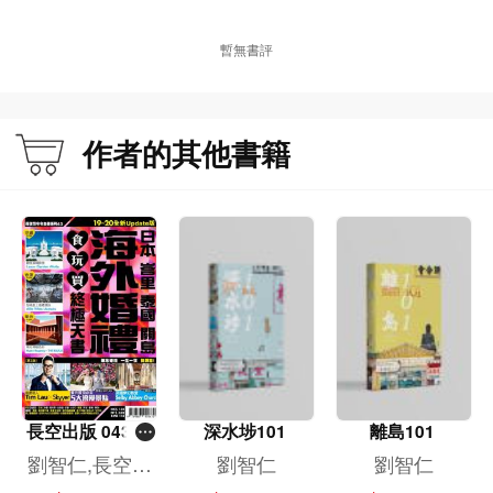
「美荔小區」將「美孚」及「荔枝角」重新包裝，向區內、本地市民及遊客推廣
城市漫遊（City Walk），讓區內於疫後重新再出發。
暫無書評
==========
名人推薦
作者的其他書籍
善導會總幹事 李淑慧
香港浸會大學實務教授、香港社會服務聯會社會企業業務中心首席顧問 凌浩雲
「香港遺美」 林曉敏
==========
目錄
推薦序（一）李淑慧女士
推薦序（二）凌浩雲教授
推薦序（三）林曉敏女士
自序
長空出版 043海
深水埗101
離島101
外婚禮食玩買終
劉智仁,長空編
劉智仁
劉智仁
九龍城區古今談：從鹽場到都市多元文化的縮影
極天書19-20
輯部
九龍城星級街坊：影帝腳下的市井與初心