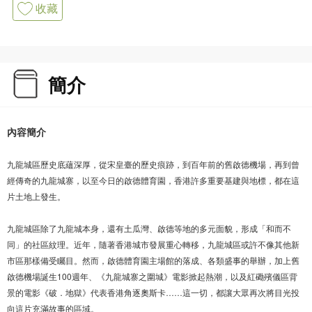
收藏
簡介
內容簡介
九龍城區歷史底蘊深厚，從宋皇臺的歷史痕跡，到百年前的舊啟德機場，再到曾
經傳奇的九龍城寨，以至今日的啟德體育園，香港許多重要基建與地標，都在這
片土地上發生。
九龍城區除了九龍城本身，還有土瓜灣、啟德等地的多元面貌，形成「和而不
同」的社區紋理。近年，隨著香港城市發展重心轉移，九龍城區或許不像其他新
市區那樣備受矚目。然而，啟德體育園主場館的落成、各類盛事的舉辦，加上舊
啟德機場誕生100週年、《九龍城寨之圍城》電影掀起熱潮，以及紅磡殯儀區背
景的電影《破．地獄》代表香港角逐奧斯卡……這一切，都讓大眾再次將目光投
向這片充滿故事的區域。