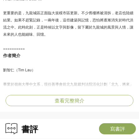
更重要的是，九龍城區正面臨大規模市區更新。不少舊樓將被清拆，老店也陸續
結業。如果不趕緊記錄，一兩年後，這些建築與記憶，恐怕將逐漸消失於時代洪
流之中。此時此刻，正是時候以文字與影像，留下屬於九龍城的風景與人情，讓
未來的人也能細味、回憶。
==========
作者簡介
劉智仁（Tim Lau）
畢業於嶺南大學中文系，現任善導會前北九龍裁判法院活化計劃「北九．將來」
發展部主管、饒宗頤文化館發展及社區關係義務顧問、民政事務總署深水埗東分
區委員會委員，曾榮獲民政及青年事務局局長嘉許獎章。2015年創辦「Gimme
查看完整簡介
Five給力社企」，同年獲得「社企論壇－香港社企精神大獎」；Tim近年創立「活
無限慈善基金」，透過正能量＋微創意企劃，支援有需要人士的身心靈健康問
題。
書評
寫書評
Tim積極推動「社區營造」（Placemaking），提倡小社區概念，其中他打造的