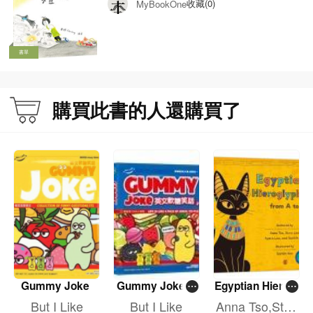
收藏(0)
MyBookOne
書單
購買此書的人還購買了
Gummy Joke
Gummy Joke 2
Egyptian Hierog
英文軟糖笑話 2
lyphs from A to
But I Like
But I Like
Anna Tso,Stev