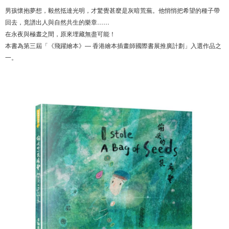
男孩懷抱夢想，毅然抵達光明，才驚覺甚麼是灰暗荒蕪。他悄悄把希望的種子帶
回去，竟譜出人與自然共生的樂章……
在永夜與極晝之間，原來埋藏無盡可能！
本書為第三屆「《飛躍繪本》— 香港繪本插畫師國際書展推廣計劃」入選作品之
一。