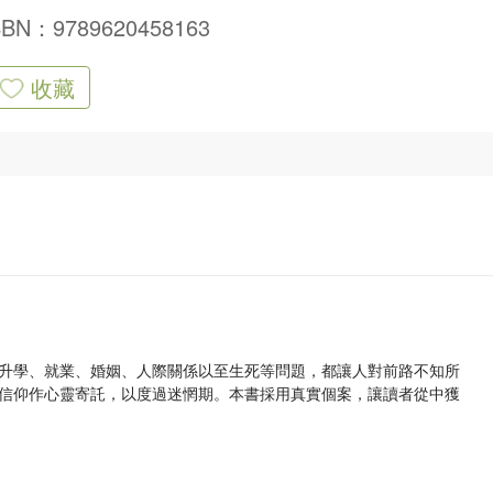
SBN：9789620458163
收藏
升學、就業、婚姻、人際關係以至生死等問題，都讓人對前路不知所
信仰作心靈寄託，以度過迷惘期。本書採用真實個案，讓讀者從中獲