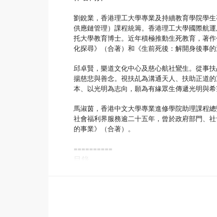
劉銳業，香港理工大學專業及持續教育學院學生
供應鏈管理）課程統籌。香港理工大學國際航運
托大學教育博士。近年積極推動生死教育，著作
化探尋》（合著）和《生前死後：解開身後事的
邱卓賢，樂道文化中心及慈心航社鸞生。從事扶
揚慈悲與善念。視扶乩為溝通天人、扶助正道的
本、以光明為志向，願為有緣眾生傳遞光明與希
馬淑茵，香港中文大學專業進修學院助理課程總
社會福利界服務逾二十五年，曾於政府部門、社
的事業》（合著）。
==========
目錄
第一章 迷惘不只一時：以輔導成為方法 001
一、迷霧中的小腳步 003
二、青少年的愛情心事 006
三、七年之癢 012