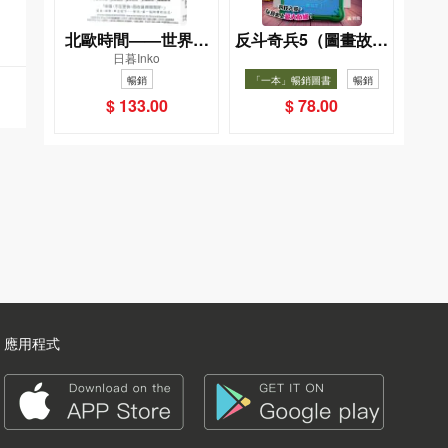
北歐時間——世界第
反斗奇兵5（圖畫故事
日暮Inko
一幸福國度教會我的
版）
暢銷
「一本」暢銷圖書
暢銷
事
$ 133.00
$ 78.00
應用程式