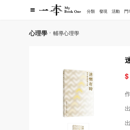
分類
發現
活動
門
心理學
輔導心理學
$
出