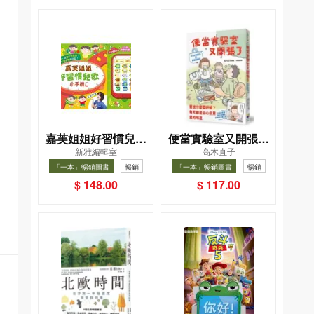
嘉芙姐姐好習慣兒歌
便當實驗室又開張了
新雅編輯室
高木直子
小手機
——日日和特別日的
「一本」暢銷圖書
暢銷
「一本」暢銷圖書
暢銷
菜單挑戰記
$ 148.00
$ 117.00