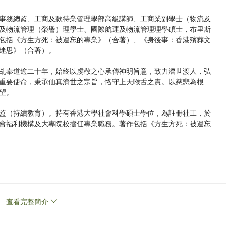
事務總監、工商及款待業管理學部高級講師、工商業副學士（物流及
及物流管理（榮譽）理學士、國際航運及物流管理理學碩士，布里斯
包括《方生方死：被遺忘的專業》（合著）、《身後事：香港殯葬文
迷思》（合著）。
乩奉道逾二十年，始終以虔敬之心承傳神明旨意，致力濟世渡人，弘
重要使命，秉承仙真濟世之宗旨，恪守上天喉舌之責。以慈悲為根
望。
監（持續教育）。持有香港大學社會科學碩士學位，為註冊社工，於
會福利機構及大專院校擔任專業職務。著作包括《方生方死：被遺忘
查看完整簡介