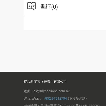
四、父母這課題 017
書評
(0)
五、晚晴歲月 021
六、從徬徨到安頓 024
七、年齡專屬區 028
八、情緒支援熱線 031
第二章 迷中求變的故事 035
一、蔡詠賢 036
二、廖思穎 038
三、黃融 040
四、林少柔 042
五、陳慧芝 043
六、吳偉本 048
七、謝旻熹 049
八、黃綺琳 057
九、鄭小姐 060
十、阿比 061
聯合新零售（香港）有限公司
十一、劉太 067
電郵：cs@mybookone.com.hk
附錄一 迷失時的心靈輔助工具 069
WhatsApp：
+852 67612794
(不接受通話)
一、水晶 070
辦公時間：星期一至五 (9:00-13:00及14:00-17:30) ;
二、神諭牌 074