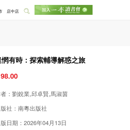
市
店中店
迷惘有時：探索輔導解惑之旅
 98.00
作者：
劉銳業,邱卓賢,馬淑茵
出版社：
南粵出版社
版日期：2026年04月13日