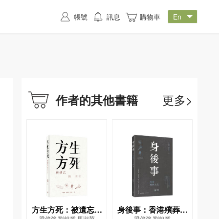
帳號
訊息
購物車
更多>
作者的其他書籍
方生方死：被遺忘的
身後事：香港殯葬文
梁偉強,劉銳業,馬淑茵
梁偉強,劉銳業