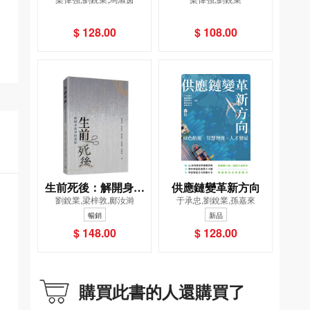
專業
化探尋
$ 128.00
$ 108.00
生前死後：解開身後
供應鏈變革新方向
劉銳業,梁梓敦,鄺汝溡
于承忠,劉銳業,孫嘉來
事的迷思
暢銷
新品
$ 148.00
$ 128.00
購買此書的人還購買了