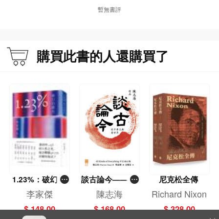
暫無書評
購買此書的人還購買了
1.23%：破幻的
談古論今——從
尼克松全傳
微光
中華王朝看世界
李家傑
陳志海
Richard Nixon
$ 148.00
$ 168.00
$ 328.00