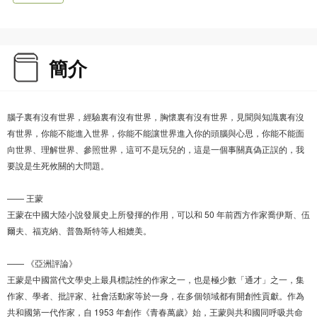
簡介
腦子裏有沒有世界，經驗裏有沒有世界，胸懷裏有沒有世界，見聞與知識裏有沒
有世界，你能不能進入世界，你能不能讓世界進入你的頭腦與心思，你能不能面
向世界、理解世界、參照世界，這可不是玩兒的，這是一個事關真偽正誤的，我
要說是生死攸關的大問題。
—— 王蒙
王蒙在中國大陸小說發展史上所發揮的作用，可以和 50 年前西方作家喬伊斯、伍
爾夫、福克納、普魯斯特等人相媲美。
—— 《亞洲評論》
王蒙是中國當代文學史上最具標誌性的作家之一，也是極少數「通才」之一，集
作家、學者、批評家、社會活動家等於一身，在多個領域都有開創性貢獻。作為
共和國第一代作家，自 1953 年創作《青春萬歲》始，王蒙與共和國同呼吸共命