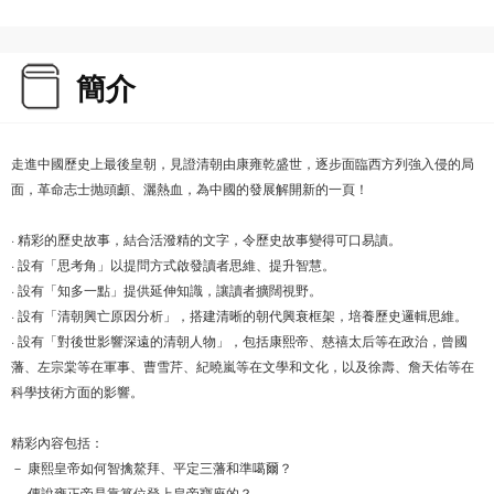
簡介
走進中國歷史上最後皇朝，見證清朝由康雍乾盛世，逐步面臨西方列強入侵的局
面，革命志士抛頭顱、灑熱血，為中國的發展解開新的一頁！
· 精彩的歷史故事，結合活潑精的文字，令歷史故事變得可口易讀。
· 設有「思考角」以提問方式啟發讀者思維、提升智慧。
· 設有「知多一點」提供延伸知識，讓讀者擴闊視野。
· 設有「清朝興亡原因分析」，搭建清晰的朝代興衰框架，培養歷史邏輯思維。
· 設有「對後世影響深遠的清朝人物」，包括康熙帝、慈禧太后等在政治，曾國
藩、左宗棠等在軍事、曹雪芹、紀曉嵐等在文學和文化，以及徐壽、詹天佑等在
科學技術方面的影響。
精彩內容包括：
－ 康熙皇帝如何智擒鰲拜、平定三藩和準噶爾？
－ 傳說雍正帝是靠篡位登上皇帝寶座的？