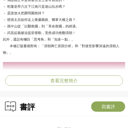
－ 乾隆皇帝六次下江南只是遊山玩水嗎？
－ 是誰放火把圓明園燒掉？
－ 慈禧太后如何走上垂簾聽政、獨掌大權之路？
－ 孫中山從「以醫救國」到「革命救國」的經過。
－ 武昌起義被迫提前發動，竟然成功推翻清朝！
此外，還設有欄目「思考角」和「知多一點」。
本修訂版書後附有：「清朝興亡原因分析」和「對後世影響深遠的清朝人
物」。
查看完整簡介
書評
寫書評