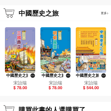
中國歷史之旅
更多>
中國歷史之旅－
中國歷史之旅－
中國歷史之旅 (套
三國鼎立（修訂
明朝風雲（修訂
裝8冊)
宋詒瑞
宋詒瑞
宋詒瑞
版）
版）
$ 78.00
$ 78.00
$ 544.00
購買此書的人還購買了