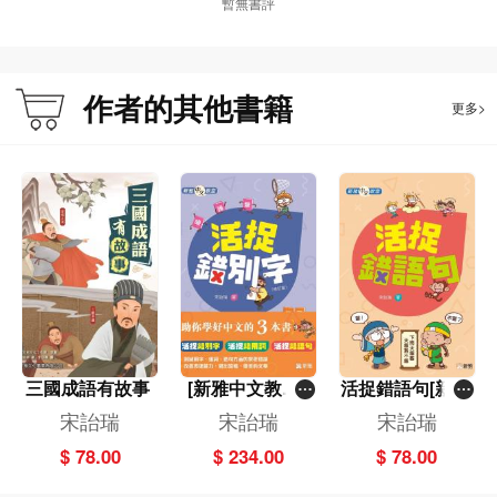
暫無書評
作者的其他書籍
更多>
三國成語有故事
[新雅中文教室]
活捉錯語句[新雅
一套3冊
中文教室]
宋詒瑞
宋詒瑞
宋詒瑞
$ 78.00
$ 234.00
$ 78.00