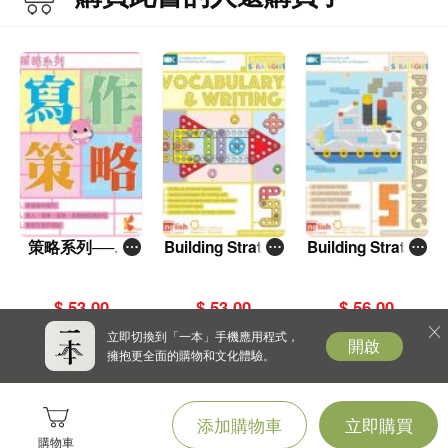
策略系列──寫
Building Strateg
Building Strateg
作策略 1上
ies: Vocabulary
ies: Proofreadin
and Writing 5
g 5
$ 53.00
$ 53.00
$ 56.00
立即切換到「一本」手機應用程式，
開啟
擁抱更全面的購物和文化體驗。
添加購物車
立即購買
購物車