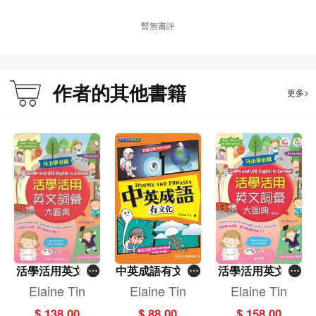
暫無書評
作者的其他書籍
更多>
活學活用英文詞
中英成語有文化I
活學活用英文詞
彙大圖典﹝LEA
DIOMS AND PH
彙大圖典 LEAR
Elaine Tin
Elaine Tin
Elaine Tin
RASES［趣味漫
RN and USE En
N and USE Engli
$ 138.00
$ 88.00
$ 158.00