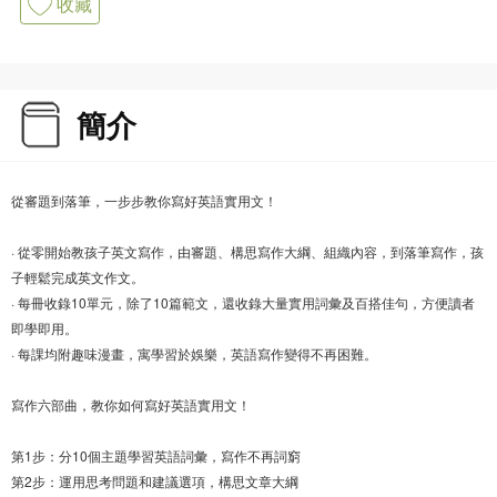
收藏
簡介
從審題到落筆，一步步教你寫好英語實用文！
· 從零開始教孩子英文寫作，由審題、構思寫作大綱、組織內容，到落筆寫作，孩
子輕鬆完成英文作文。
· 每冊收錄10單元，除了10篇範文，還收錄大量實用詞彙及百搭佳句，方便讀者
即學即用。
· 每課均附趣味漫畫，寓學習於娛樂，英語寫作變得不再困難。
寫作六部曲，教你如何寫好英語實用文！
第1步：分10個主題學習英語詞彙，寫作不再詞窮
第2步：運用思考問題和建議選項，構思文章大綱