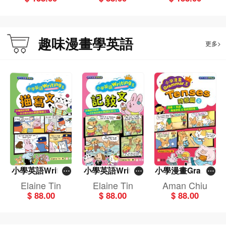
glish in Contex
畫學英語〕
sh in Context(新
t﹞
雅‧點讀樂園)(修
訂版)
趣味漫畫學英語
更多>
小學英語Writing
小學英語Writing
小學漫畫Gramm
王：描寫文（趣
王：記敍文（趣
ar王：Tenses時
Elaine Tin
Elaine Tin
Aman Chiu
味漫畫學英語）
味漫畫學英語）
態篇2(趣味漫畫
$ 88.00
$ 88.00
$ 88.00
學英語)