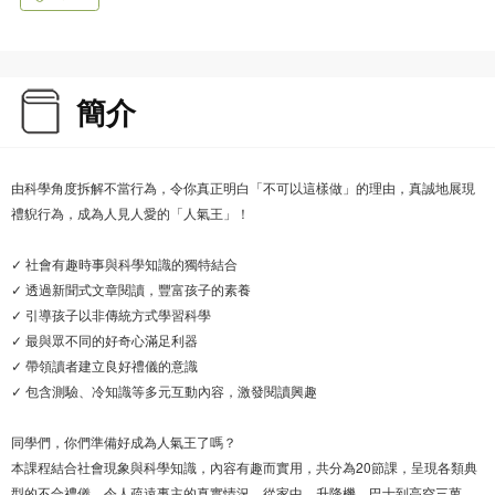
簡介
由科學角度拆解不當行為，令你真正明白「不可以這樣做」的理由，真誠地展現
禮貎行為，成為人見人愛的「人氣王」！
✓ 社會有趣時事與科學知識的獨特結合
✓ 透過新聞式文章閱讀，豐富孩子的素養
✓ 引導孩子以非傳統方式學習科學
✓ 最與眾不同的好奇心滿足利器
✓ 帶領讀者建立良好禮儀的意識
✓ 包含測驗、冷知識等多元互動內容，激發閱讀興趣
同學們，你們準備好成為人氣王了嗎？
本課程結合社會現象與科學知識，內容有趣而實用，共分為20節課，呈現各類典
型的不合禮儀、令人疏遠事主的真實情況。從家中、升降機、巴士到高空三萬