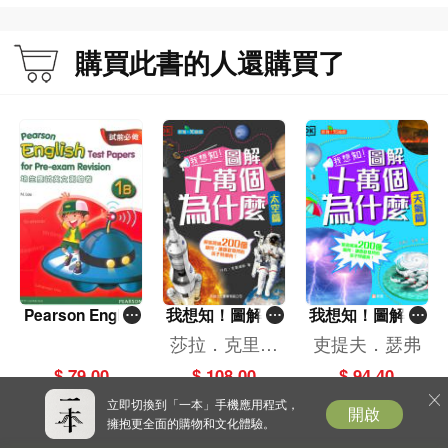
戰]
維遊戲大挑戰]
購買此書的人還購買了
Pearson Englis
我想知！圖解十
我想知！圖解十
h Test Papers f
萬個為什麼（太
萬個為什麼（天
莎拉．克里達
吏提夫．瑟弗
or Pre-Exam Re
空篇）[新雅‧知
氣篇）[新雅‧知
斯
$ 79.00
$ 108.00
$ 94.40
vision 1B
識館]
識館]
立即切換到「一本」手機應用程式，
開啟
擁抱更全面的購物和文化體驗。