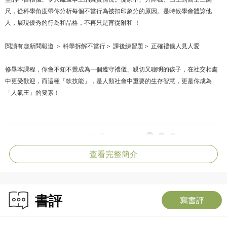
尺，從科學角度帶你分析每個不當行為被扣印象分的原因。是時候學會體諒他
人，展現優秀的行為和品格，不再只是盲從附和 ！
閲讀有趣新聞報道 ＞ 科學拆解不當行＞ 課後練習題＞ 正確禮儀人見人愛
修畢本課程，你會不知不覺成為一個遵守禮儀、親切又聰明的孩子，在社交相處
中更受歡迎，而這種「軟技能」，是人類社會中重要的生存智慧，更是你成為
「人氣王」的要素！
查看完整簡介
書評
寫書評