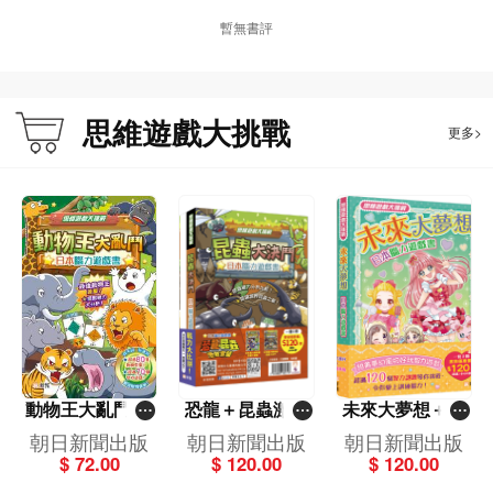
暫無書評
思維遊戲大挑戰
更多>
動物王大亂鬥-日
恐龍＋昆蟲激戰
未來大夢想＋漫
本腦力遊戲書[思
套裝（日本腦力
遊春夏秋冬套裝
朝日新聞出版
朝日新聞出版
朝日新聞出版
維遊戲大挑戰]
遊戲書）一套2冊
（日本腦力遊戲
$ 72.00
$ 120.00
$ 120.00
[思維遊戲大挑
書）一套2冊[思