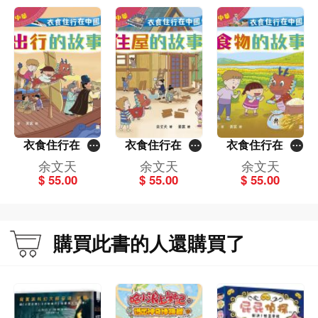
衣食住行在中
衣食住行在中
衣食住行在中
國：出行的故事
國：住屋的故事
國：食物的故事
余文天
余文天
余文天
（繽紛中華）
（繽紛中華）
（繽紛中華）
$ 55.00
$ 55.00
$ 55.00
購買此書的人還購買了