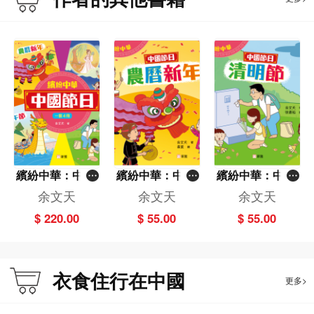
繽紛中華：中國
繽紛中華：中國
繽紛中華：中國
節日套裝（一套
節日 農曆新年
節日 清明節
余文天
余文天
余文天
4冊）
$ 220.00
$ 55.00
$ 55.00
衣食住行在中國
更多>