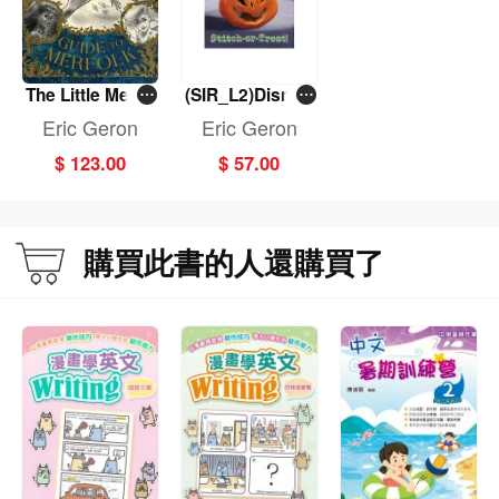
The Little Merm
(SIR_L2)Disney
aid: Guide to M
Stitch: Stitch-or-
Eric Geron
Eric Geron
erfolk
Treat!
$ 123.00
$ 57.00
購買此書的人還購買了