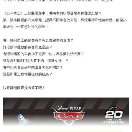
《反斗車王》三部曲電影中，哪輛車的粉墨登場令你難以忘懷？
讀一讀本圖鑑的六大單元，認識不同角色的車型、輝煌事跡和性格特點，解開小
車迷心中一直想知道的謎團：
哪一輛洲際盃的參賽賽車有真實跑車的參照？
打冷鎮中擺放的銅像到底是誰？
有哪些國家的車參加了電影中的世界格蘭披治大賽？
誰是癲8殲滅打吡大賽中的「殲滅女神」？
哪些記者會給麥坤問出最尖銳的問題？
誰是閃電王麥坤最狂熱的粉絲？
快來翻開圖鑑找出答案吧！