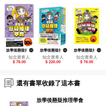
放學後懸疑推理
放學後懸疑推理
放學後懸疑推理
學會(4)密室兔子
學會套裝（一套3
學會(3)烏龜銅像
知念實希人
知念實希人
知念實希人
消失之謎
冊）
移動事件
$ 78.00
$ 220.00
$ 78.00
還有書單收錄了這本書
放學後懸疑推理學會