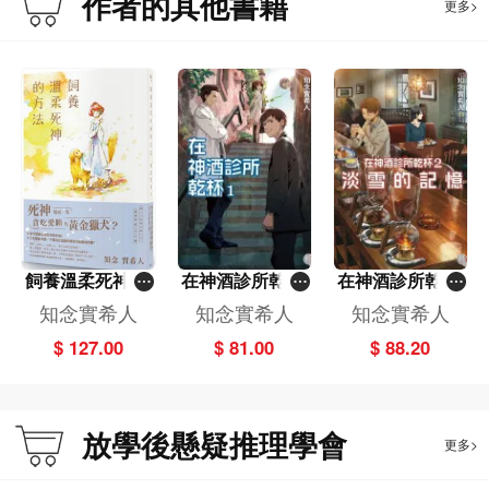
作者的其他書籍
更多>
飼養溫柔死神的
在神酒診所乾杯
在神酒診所乾杯
方法
(1)
(2)
知念實希人
知念實希人
知念實希人
$ 127.00
$ 81.00
$ 88.20
放學後懸疑推理學會
更多>