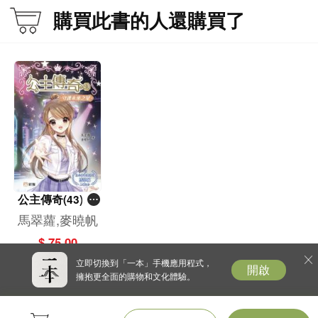
購買此書的人還購買了
公主傳奇(43)守
護未來之星
馬翠蘿,麥曉帆
$ 75.00
立即切換到「一本」手機應用程式，
開啟
擁抱更全面的購物和文化體驗。