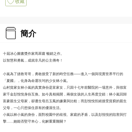
收藏
簡介
十屆冰心圖書獎作家馬翠蘿 暢銷之作。
以智慧和勇氣，成就非凡的公主傳奇！
小嵐為了拯救哥哥，勇敢接受了新的時空任務——進入一個與現實世界平行的
「夏國」，化身為命運坎坷的少女林小嵐。
山村貧家女林小嵐的真實身份是富家女，只因十七年前醫院的一場意外，與假富
家千金彭悅悅身份互換。如今真相揭開，兩個女孩的人生再度交錯：林小嵐回歸
富豪親生父母家，卻遭生母呂玉鳳的嫌棄與比較；而彭悅悅拒絕接受貧窮的親生
父母，一心只想保住原有的優渥生活。
小嵐以林小嵐的身份，面對校園中的歧視、家庭的矛盾，以及彭悅悅的陷害與打
擊……她能否堅守本心，化解重重難關？