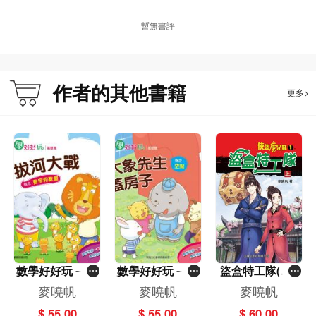
暫無書評
作者的其他書籍
更多>
數學好好玩－拔
數學好好玩－大
盜盒特工隊(上)
河大戰－數字和
象先生蓋房子－
[俠盜唐兄妹]
麥曉帆
麥曉帆
麥曉帆
數量
空間
$ 55.00
$ 55.00
$ 60.00