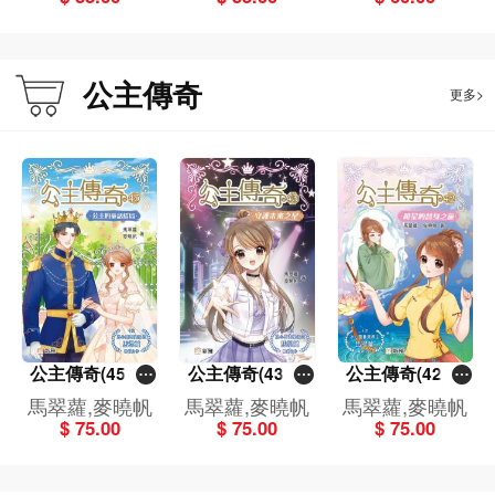
公主傳奇
更多>
公主傳奇(45)公
公主傳奇(43)守
公主傳奇(42)曉
主的童話結局
護未來之星
星的替身之旅
馬翠蘿,麥曉帆
馬翠蘿,麥曉帆
馬翠蘿,麥曉帆
$ 75.00
$ 75.00
$ 75.00