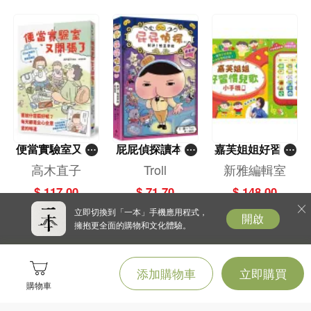
便當實驗室又開
屁屁偵探讀本(1
嘉芙姐姐好習慣
張了——日日和
3)－－對決！怪
兒歌小手機
高木直子
Troll
新雅編輯室
特別日的菜單挑
盜學院（星星
$ 117.00
$ 71.70
$ 148.00
戰記
篇）
立即切換到「一本」手機應用程式，
開啟
擁抱更全面的購物和文化體驗。
添加購物車
立即購買
購物車