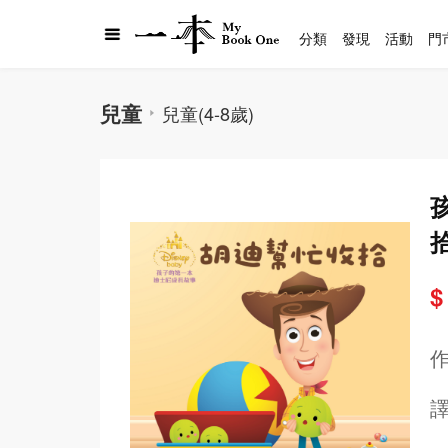
分類
發現
活動
門
兒童
兒童(4-8歲)
$