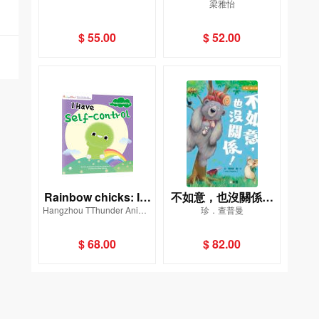
梁雅怡
幼稚園中文識字貼紙
輯）海星夫婦看日
遊戲書
出：日部
$ 55.00
$ 52.00
Rainbow chicks: I H
不如意，也沒關係！
Hangzhou TThunder Animat
珍．查普曼
ave Self-control
[新雅．繪本館]
ion Co., Ltd.
$ 68.00
$ 82.00