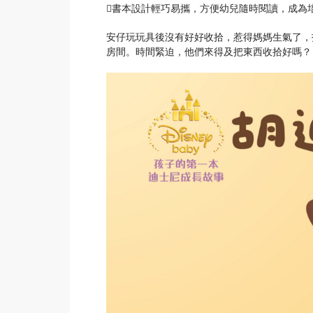
書本設計輕巧易攜，方便幼兒隨時閱讀，成為
安仔玩玩具後沒有好好收拾，惹得媽媽生氣了，
房間。時間緊迫，他們來得及把東西收拾好嗎？