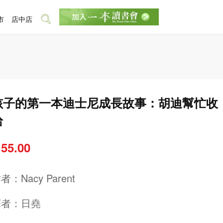
市
店中店
孩子的第一本迪士尼成長故事：胡迪幫忙收
拾
 55.00
作者：
Nacy Parent
譯者：
日堯