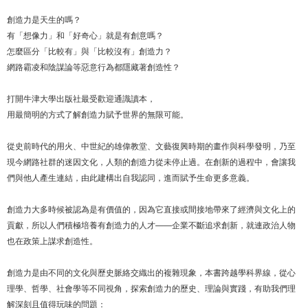
創造力是天生的嗎？
有「想像力」和「好奇心」就是有創意嗎？
怎麼區分「比較有」與「比較沒有」創造力？
網路霸凌和陰謀論等惡意行為都隱藏著創造性？
打開牛津大學出版社最受歡迎通識讀本，
用最簡明的方式了解創造力賦予世界的無限可能。
從史前時代的用火、中世紀的雄偉教堂、文藝復興時期的畫作與科學發明，乃至
現今網路社群的迷因文化，人類的創造力從未停止過。在創新的過程中，會讓我
們與他人產生連結，由此建構出自我認同，進而賦予生命更多意義。
創造力大多時候被認為是有價值的，因為它直接或間接地帶來了經濟與文化上的
貢獻，所以人們積極培養有創造力的人才——企業不斷追求創新，就連政治人物
也在政策上謀求創造性。
創造力是由不同的文化與歷史脈絡交織出的複雜現象，本書跨越學科界線，從心
理學、哲學、社會學等不同視角，探索創造力的歷史、理論與實踐，有助我們理
解深刻且值得玩味的問題：