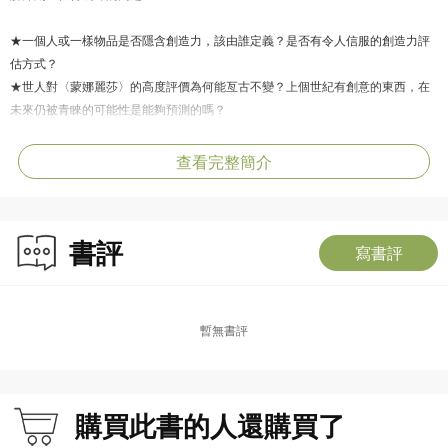
★一個人或一樣物品是否隱含創造力，該由誰定義？是否有令人信服的創造力評
估方式？
★世人對〈蒙娜麗莎〉的高度評價為何能亙古不變？上個世紀有創意的東西，在
未來仍被青睞的可能性是能夠預測的嗎？
★有創意的人具備什麼人格特質？智商愈高愈有創造力？
★藝術、科學、政治等不同領域的創意表現有相似處嗎？
查看完整簡介
★創造力有大小之分、有善惡之別？
創造力的運作和內在價值隨著社會變遷而演進，作者分析創造力包含的三大要
書評
素：創造者、創造物、創造歷程。本書循序漸進說明創造力的源起與進展——創
寫書評
造者的心理特徵、推動者、創造物的生成，以及它與特定文化的相關性，讓我們
理解關於「創造力」更多面向、更豐富的深層知識。
暫無書評
【你是知識控嗎？關於牛津通識課】
用最簡明直白的方式，了解現代人最需要知道的大問題。
牛津通識課（Very Short Introductions，簡稱VSI）是英國牛津大學出版社
（Oxford University Press）的系列叢書，秉持「為所有讀者提供一個可讀性強且
購買此書的人還購買了
包羅萬千的工具書圖書館」的信念，於1995年首次推出，多年來已出版近700本