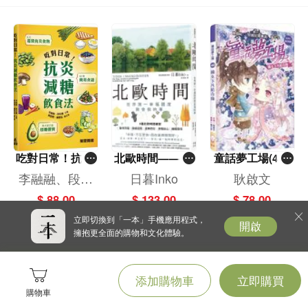
讀物，內容涉及歷史、神學、藝術、哲學、文學、醫學、自然科學、政治等數十
多種領域。每一本書對應一個主題，由該領域公認的專家撰寫，篇幅簡潔精煉，
並提供進一步深度閱讀的建議，確保讀者讀完後能建立該主題的專業級知識框
架。
【作者簡介】
弗拉多．格拉維努（Vlad Glăveanu）
挪威卑爾根大學（Bergen University）副教授，韋伯斯特大學日內瓦分校
（Webster University Geneva）心理與諮商學系副教授兼系主任，也是該校「創
造力與創新中心」總監。他致力於研究創造力、想像力、文化、協同合作與社會
吃對日常！抗炎
北歐時間——世
童話夢工場(40)
挑戰。
減糖飲食法
界第一幸福國度
——織女下凡結
李融融、段佳
日暮Inko
耿啟文
著作包含由牛津大學出版的《閱讀創造力》（The Creativity Reader, 2018）《可
教會我的事
奇緣
麗,黃梨煜、顧
能性：社會文化理論》（The Possibility: A Sociocultural Theory, 2020），以及
$ 88.00
$ 133.00
$ 78.00
凱辰
帕爾格雷夫．麥克米蘭出版社的《帕爾格雷夫創造力與文化手冊》（The
立即切換到「一本」手機應用程式，
開啟
Palgrave Handbook of Creativity and Culture, 2016）。
擁抱更全面的購物和文化體驗。
【譯者簡介】
何玉美
添加購物車
立即購買
臺北大學社會系畢業，英國史特林大學出版研究所碩士。曾任職媒體與出版社多
購物車
年，譯有《如何移動你的公車？》《姿勢決定你是誰》《與鯊魚游泳》等書。