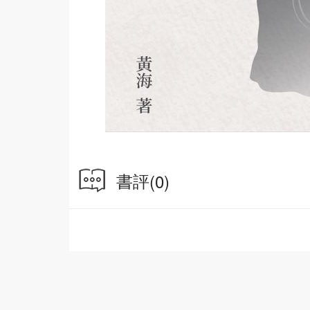
書評
(0)