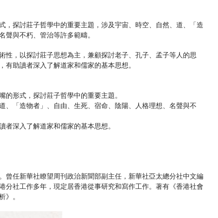
式，探討莊子哲學中的重要主題，涉及宇宙、時空、自然、道、「造
名聲與不朽、管治等許多範疇。
術性，以探討莊子思想為主，兼顧探討老子、孔子、孟子等人的思
，有助讀者深入了解道家和儒家的基本思想。
嘴的形式，探討莊子哲學中的重要主題。
道、「造物者」、自由、生死、宿命、陰陽、人格理想、名聲與不
讀者深入了解道家和儒家的基本思想。
。曾任新華社瞭望周刊政治新聞部副主任，新華社亞太總分社中文編
港分社工作多年，現定居香港從事研究和寫作工作。著有《香港社會
析》。