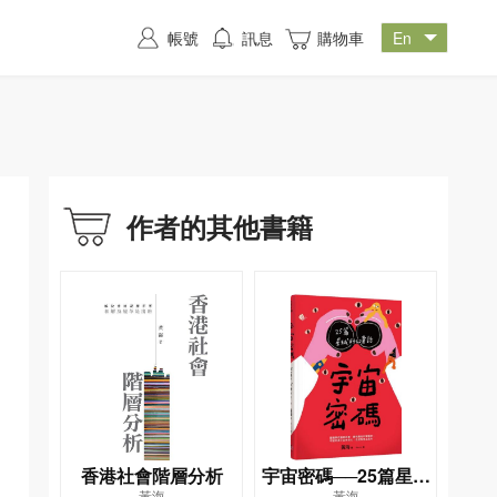
帳號
訊息
購物車
作者的其他書籍
香港社會階層分析
宇宙密碼──25篇星球
黃海
黃海