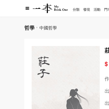
分類
發現
活動
門
哲學
中國哲學
$
出