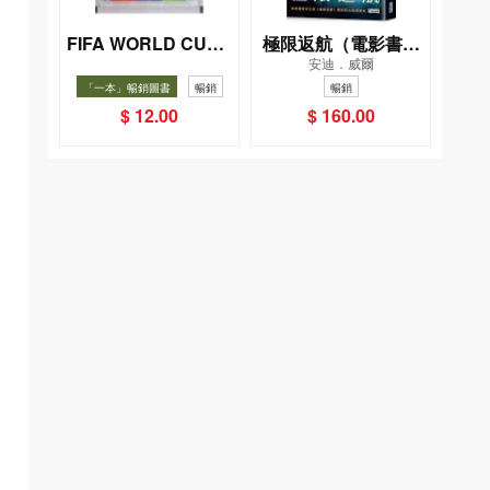
FIFA WORLD CUP 2
極限返航（電影書衣
安迪．威爾
026（Sticker pack
典藏版）（獨家收錄
「一本」暢銷圖書
暢銷
暢銷
貼紙包）
作者訪談）
$ 12.00
$ 160.00