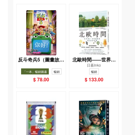
反斗奇兵5（圖畫故事
北歐時間——世界第
日暮Inko
版）
一幸福國度教會我的
「一本」暢銷圖書
暢銷
暢銷
事
$ 78.00
$ 133.00