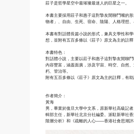
莊子是哲學星空中最璀璨最迷人的巨星之一。
本書主要採用莊子和惠子這對摯友閒聊鬥嘴的形
物者」、自由、生死、宿命、陰陽、人格理想、
本書有對話體長篇小說的形式，兼具文學性和學
想，並附有五百多條以《莊子》原文為主的註釋
本書特色：
對話體小說，主要以莊子和惠子這對摯友閒聊鬥
內容豐富，涵蓋面廣，涉及宇宙、時空、自然、
朽、管治等。
附有五百多條以《莊子》原文為主的註釋，有助
作者簡介：
黃海
男，畢業於復旦大學中文系，原新華社高級記者
輯部主任，新華社北京分社編委。派駐新華社香
階層分析》和《疏離的人心——香港社會思潮評