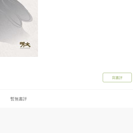
寫書評
暫無書評