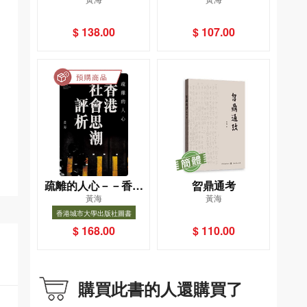
科幻童話
$ 138.00
$ 107.00
疏離的人心－－香港
曶鼎通考
黃海
黃海
社會思潮評析
香港城市大學出版社圖書
$ 168.00
$ 110.00
購買此書的人還購買了