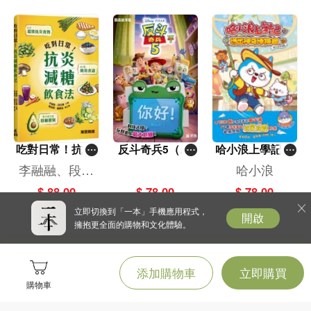
吃對日常！抗炎
反斗奇兵5（圖
哈小浪上學記(1
減糖飲食法
畫故事版）
3)——逃出神奇
李融融、段佳
哈小浪
博物館
麗,黃梨煜、顧
$ 88.00
$ 78.00
$ 78.00
凱辰
立即切換到「一本」手機應用程式，
開啟
擁抱更全面的購物和文化體驗。
添加購物車
立即購買
購物車