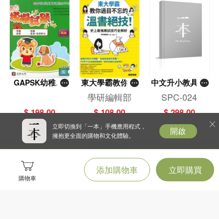
GAPSK幼稚園
東大學霸教你過
中文升小教具之
普通話水平考試
目不忘的溫書絕
反義配配對
學研編輯部
SPC-024
開心模擬試題操
技！史上最強應
$ 198.00
$ 108.00
$ 298.00
練
試技巧全解析
立即切換到「一本」手機應用程式，
開啟
擁抱更全面的購物和文化體驗。
添加購物車
立即購買
購物車