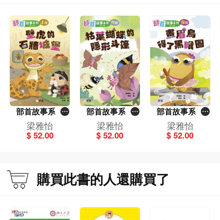
部首故事系列
部首故事系列
部首故事系列
（第二輯）壁虎
（第二輯）枯葉
（第二輯）畫眉
梁雅怡
梁雅怡
梁雅怡
的石牆城堡：土
蝴蝶的隱形斗
鳥得了黑眼圈：
$ 52.00
$ 52.00
$ 52.00
部
篷：艸部
目部
購買此書的人還購買了