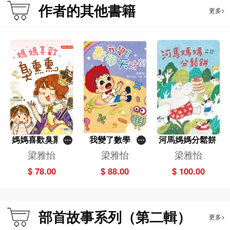
《海星夫婦看日出（日部）》
作者的其他書籍
更多>
海星先生安排了一連串郊遊活動，慶祝他和太太的結婚紀念日。他們計劃傍晚賞
日落，半夜看星星，再等待翌日黎明的到來。但一場狂風暴雨突然來到，令海星
夫婦狼狽不堪，更差點被困山上，難道紀念日要變成「受苦日」？
《壁虎的石牆城堡（土部）》
一陣狂風，把小瓢蟲吹進了壁虎石牆樹上的家。外面天氣惡劣，善良的壁虎便暫
時收留小瓢蟲。壁虎的家昏暗一片，只得石塊和泥土。小瓢蟲為了報答壁虎，決
定要把這個家改造成一個像遊樂場般有趣好玩的地方！
《畫眉鳥得了黑眼圈（目部）》
秋天來了，畫眉鳥和好友到郊外燒烤。燒烤爐不時冒出白煙，大家不想被煙熏
媽媽喜歡臭熏熏
我變了數學天
河馬媽媽分鬆餅
到，趕緊瞇起眼睛。唯獨畫眉鳥一直把雙眼瞪得大大，就算差點變盲，也不眨眼
[新雅‧繪本館]
才?！
梁雅怡
梁雅怡
梁雅怡
睛一下。畫眉鳥的行為太奇怪了，這要從她的一雙黑眼圈說起……
$ 78.00
$ 88.00
$ 100.00
《枯葉蝴蝶的隱形斗篷（艸部）》
枯葉蝴蝶的翅膀非常特別，一面是花巧的彩藍斗篷，另一面是枯竭的棕色落葉。
一直以來，枯葉蝴蝶也很討厭棕色那面，總是想把它藏起來。直至一次雀鳥突襲
部首故事系列（第二輯）
危機，她才發現她的枯葉斗篷是多麼的有用！
更多>