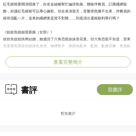
紅毛猩猩要開演唱會了，好友金絲猴幫忙編排歌曲、聯絡伴舞員、訂購繩網裝
飾，好讓紅毛猩猩可以專心練歌。但在表演當天，音樂突然播不出來，伴舞員的
綵排混亂一片，送來的繩網更是貨不對辦……到底演出還能順利舉行嗎？
《娃娃魚姐姐當新娘（女部）》
娃娃魚姐姐快將結婚，她邀請了六角恐龍妹妹當花童。但六角恐龍不知道，原來
花童還有調皮的跳跳魚弟弟。婚禮那天，跳跳魚亂奔、亂跑、亂撒花瓣，更差點
弄丟最重要的結婚戒指！面對弟弟的搗蛋行為，六角恐龍該如何是好？
查看完整簡介
《變色龍的謎語筆記（言部）》
變色龍同學的眼睛很特別，他可以用右眼看黑板，同時用左眼看課本。烏鴉老師
看到他的眼珠不停轉動，認定他上課不專心，更罰他抄詞語。後來，一場謎語遊
書評
戲，竟然令烏鴉老師對變色龍改觀……究竟發生了什麼事？
寫書評
《笑翠鳥的筲箕樹屋（竹部）》
笑翠鳥擅長設計樹屋，他聽說香港有大量建築物，便來港觀摩學習。旅途上，他
暫無書評
嘗過熱騰騰的蒸籠點心，看過外牆搭起竹棚的舊樓，還在海邊遇上本地漁民。誰
想到，這一切竟然令笑翠鳥想出一款比以往設計都要好的新型樹屋呢！