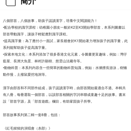
簡介
八個部首，八個故事，助孩子認讀漢字，培養中文閱讀能力！
•配合學校的識字課程：幼稚園小朋友一般於K2至K3開始學部首，本系列圖書以
部首帶動識字，讓孩子輕鬆應對識字課程。
•提高識字量：為了應付小一面試，家長都會於K1開始著力增加孩子的識字量，此
系列能幫助孩子提高識字量。
•探索本地文化：本系列添加了很多香港文化元素，令圖書更富趣味，例如：灣仔
藍屋、長洲大魚蛋、林村許願樹、慈雲山法藏寺等。
•動物科普：本系列内容含一些簡單的動物科普知識，例如：水獺擅長游泳，樹懶
動作慢，土撥鼠愛挖地洞等。
漢字由部首和不同部件組成，孩子認讀漢字時，由部首開始最適合不過。本輯共
有八冊，每冊選取一個部首，以該部首相關的字詞串聯成童趣十足的故事。書末
設「部首字源」及「部首遊戲」欄目，有助鞏固孩子所學。
部首故事系列第二輯一套8冊，包括：
《紅毛猩猩的演唱會（糸部）》