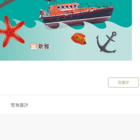
寫書評
暫無書評