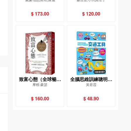
——建立必勝投資組
合的四大關鍵和十八
$ 173.00
$ 120.00
堂必修課
致富心態（全球暢銷
全腦思維訓練聰明百
摩根‧豪瑟
黃君霞
千萬增訂版）——關
科貼紙書（交通工
於財富、貪婪與幸福
具）
$ 160.00
$ 48.90
的20堂理財課