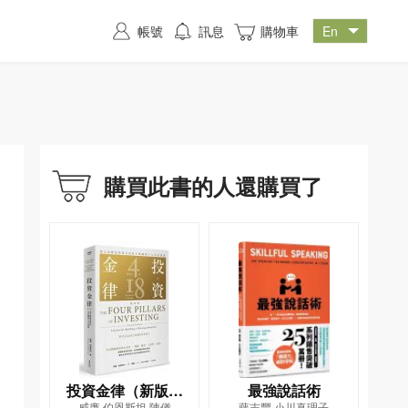
帳號
訊息
購物車
購買此書的人還購買了
投資金律（新版）
最強說話術
威廉‧伯恩斯坦,陳儀
藤吉豐,小川真理子