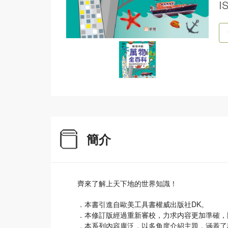
I
簡介
齊來了解上天下地的世界知識！
．本書引進自歐美工具書權威出版社DK。
．本修訂版經過重新審校，力求内容更加準確，
．本系列內容廣泛，以多角度介紹主題，涵蓋了