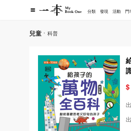
分類
發現
活動
門
兒童
科普
$
出