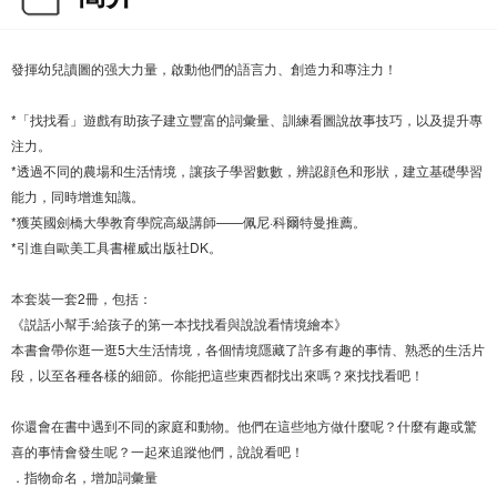
發揮幼兒讀圖的强大力量，啟動他們的語言力、創造力和專注力！
*「找找看」遊戲有助孩子建立豐富的詞彙量、訓練看圖說故事技巧，以及提升專
注力。
*透過不同的農場和生活情境，讓孩子學習數數，辨認顔色和形狀，建立基礎學習
能力，同時增進知識。
*獲英國劍橋大學教育學院高級講師——佩尼·科爾特曼推薦。
*引進自歐美工具書權威出版社DK。
本套裝一套2冊，包括：
《説話小幫手:給孩子的第一本找找看與說說看情境繪本》
本書會帶你逛一逛5大生活情境，各個情境隱藏了許多有趣的事情、熟悉的生活片
段，以至各種各樣的細節。你能把這些東西都找出來嗎？來找找看吧！
你還會在書中遇到不同的家庭和動物。他們在這些地方做什麼呢？什麼有趣或驚
喜的事情會發生呢？一起來追蹤他們，說說看吧！
．指物命名，增加詞彙量