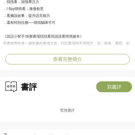
．找找看，加強專注力
．I Spy猜猜看，激發創意
．看圖說故事，提升語言能力
．還有特別任務──尋找貓咪可可
《說話小幫手:快樂農場找找看與說說看情境繪本》
本書會帶你來一趟有趣的農場之旅，到訪農場的不同地方，如：穀倉、農田。在
各個情境中，隱藏了許多奇妙的事物，以至各種各樣的細節。你能把這些東西都
找出來嗎？來找找看吧！
查看完整簡介
你還會在書中遇到麥登老師、同學們和其他訪客。他們在這些地方做什麼呢？他
們會遇到什麼有趣或驚喜的事情呢？一起來追蹤他們，說說看吧！
書評
寫書評
一書兼備多種玩法：
．探索農場，增廣見聞；
．指物命名，增加詞彙量；
暫無書評
．找找看，加强專注力；
．I Spy猜猜看，激發創意；
．看圖說故事，提升語言能力。