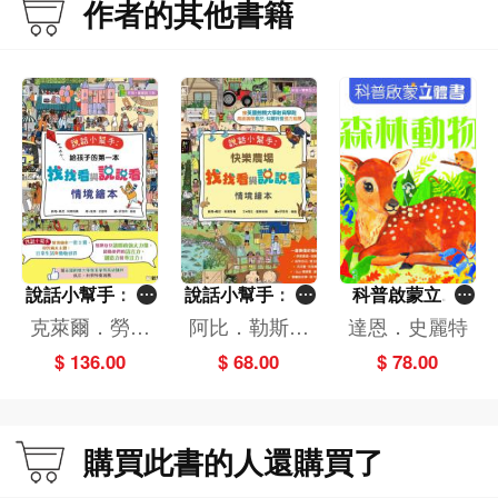
作者的其他書籍
說話小幫手：情
說話小幫手：快
科普啟蒙立體
境繪本(一套2冊)
樂農場找找看與
書：森林動物
克萊爾．勞埃
阿比．勒斯科
達恩．史麗特
[新雅．寶寶語文
說說看情境繪本
德,達恩．史麗
姆
$ 136.00
$ 68.00
$ 78.00
館]
[新雅．寶寶語文
特
館]
購買此書的人還購買了