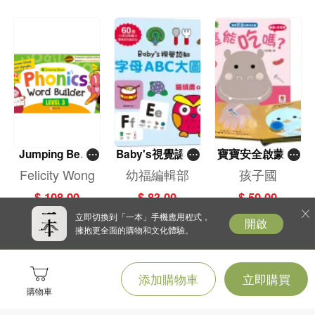
Jumping Bean
Baby's視覺認知
寶寶安全啟蒙玩
Phonics Word B
——字母ABC大
具書——這能吃
Felicity Wong
幼福編輯部
孩子國
uilder Level 3 (S
圖卡
嗎？（翻翻＋拼
$ 108.00
$ 83.00
$ 50.00
un Ya Reading
圖書）
立即切換到「一本」手機應用程式，
Pen Edition)
開啟
擁抱更全面的購物和文化體驗。
添加購物車
立即購買
購物車