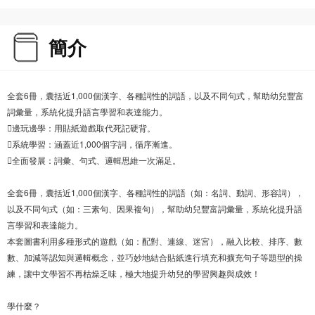
簡介
全套6冊，囊括近1,000個漢字、各種詞性的詞語，以及不同句式，幫助幼兒豐富
詞彙量，系統化提升語言學習和表達能力。
邊玩邊學：用貼紙遊戲取代死記硬背。
系統學習：涵蓋近1,000個字詞，循序漸進。
全面發展：詞彙、句式、邏輯思維一次滿足。
全套6冊，囊括近1,000個漢字、各種詞性的詞語（如：名詞、動詞、形容詞），
以及不同句式（如：三素句、因果複句），幫助幼兒豐富詞彙量，系統化提升語
言學習和表達能力。
本套圖書利用多種形式的遊戲（如：配對、連線、迷宮），融入比較、排序、數
數、加減等認知與邏輯概念，並巧妙地結合貼紙進行填充和擴充句子等題型的操
練，讓中文學習不再枯燥乏味，極大地提升幼兒的學習興趣與成效！
學什麼？