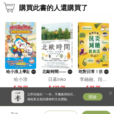
購買此書的人還購買了
哈小浪上學記(1
北歐時間——世
吃對日常！抗炎
3)——逃出神奇
界第一幸福國度
減糖飲食法
哈小浪
日暮Inko
李融融、段佳
博物館
教會我的事
麗,黃梨煜、顧
$ 78.00
$ 133.00
$ 88.00
凱辰
立即切換到「一本」手機應用程式，
開啟
擁抱更全面的購物和文化體驗。