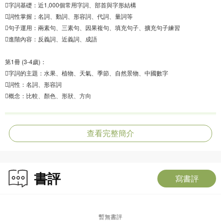
字詞基礎：近1,000個常用字詞、部首與字形結構
詞性掌握；名詞、動詞、形容詞、代詞、量詞等
句子運用：兩素句、三素句、因果複句、填充句子、擴充句子練習
進階內容：反義詞、近義詞、成語
第1冊 (3-4歲)：
字詞的主題：水果、植物、天氣、季節、自然景物、中國數字
詞性：名詞、形容詞
概念：比較、顏色、形狀、方向
查看完整簡介
書評
寫書評
暫無書評