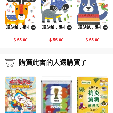
其他：部首、組詞、成語
第6冊 (5-6歲)：
字詞的主題：自我介紹、禮貌用語
玩貼紙，學中文
玩貼紙，學中文
玩貼紙，學中文
詞性和語義關係：感受詞、形容詞、近義詞
2：幼稚園中文識
5：幼稚園中文識
6：幼稚園中文識
句式及題型：兩素句、三素句、陳述句、因果複句、填充句子、擴充句子
字貼紙遊戲書
字貼紙遊戲書
字貼紙遊戲書
$ 55.00
$ 55.00
$ 55.00
購買此書的人還購買了