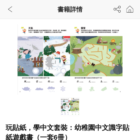
書籍詳情
玩貼紙，學中文套裝：幼稚園中文識字貼
紙遊戲書（一套6冊）