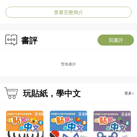
第2冊 (3-4歲)：
查看完整簡介
字詞的主題：動物、昆蟲、食物、五官、人物、衣服、日常用具、家庭用品、動
作
詞性：名詞、動詞
書評
概念：排序、比較、配對
寫書評
第3冊 (4-5歲)：
字詞的主題：動植物、食物、電器、玩具、文具、大自然、公共場所、交通工具
暫無書評
詞性：名詞
概念：配對、比較、加減法
第4冊 (4-5歲)：
玩貼紙，學中文
更多>
字詞的主題：日常應對、身體部位
字形結構：左右結構、上下結構
詞性和語義關係：動詞、形容詞、代名詞、疑問詞、方位詞、副詞、反義詞
第5冊 (5-6歲)：
字詞的主題：食物、用品、景物、常見故事用詞
詞性和語義關係：量詞、擬聲詞、反義詞