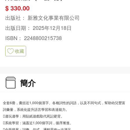
$ 330.00
出版社：
新雅文化事業有限公司
出版日期：
2025年12月18日
ISBN：
2248800215738
收藏
簡介
全套6冊，囊括近1,000個漢字、各種詞性的詞語，以及不同句式，幫助幼兒豐富
詞彙量，系統化提升語言學習和表達能力。
邊玩邊學：用貼紙遊戲取代死記硬背。
系統學習：涵蓋近1,000個字詞，循序漸進。
全面發展：詞彙、句式、邏輯思維一次滿足。