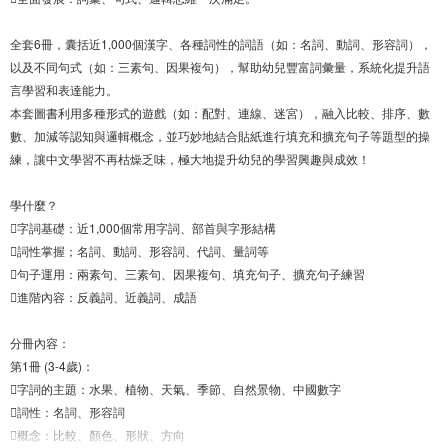
全套6冊，囊括近1,000個漢字、各種詞性的詞語（如：名詞、動詞、形容詞），
以及不同句式（如：三素句、因果複句），幫助幼兒豐富詞彙量，系統化提升語
言學習和表達能力。
本套圖書利用多種形式的遊戲（如：配對、連線、迷宮），融入比較、排序、數
數、加減等認知與邏輯概念，並巧妙地結合貼紙進行填充和擴充句子等題型的操
練，讓中文學習不再枯燥乏味，極大地提升幼兒的學習興趣與成效！
學什麼？
字詞基礎：近1,000個常用字詞、部首與字形結構
詞性掌握；名詞、動詞、形容詞、代詞、量詞等
句子運用：兩素句、三素句、因果複句、填充句子、擴充句子練習
進階內容：反義詞、近義詞、成語
分冊內容：
第1冊 (3-4歲)：
字詞的主題：水果、植物、天氣、季節、自然景物、中國數字
詞性：名詞、形容詞
概念：比較、顏色、形狀、方向