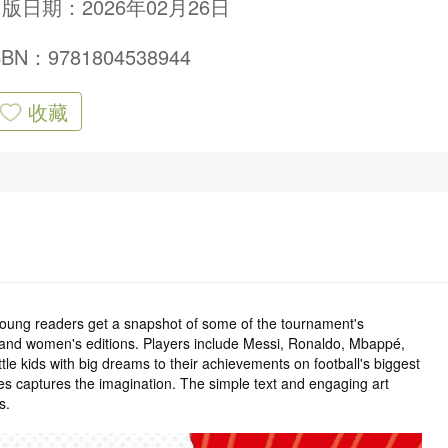
版日期：2026年02月26日
SBN：9781804538944
收藏
oung readers get a snapshot of some of the tournament's
 and women's editions. Players include Messi, Ronaldo, Mbappé,
tle kids with big dreams to their achievements on football's biggest
ories captures the imagination. The simple text and engaging art
s.