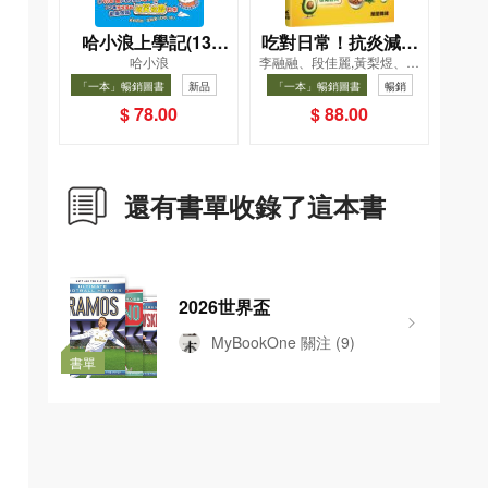
哈小浪上學記(13)
吃對日常！抗炎減糖
哈小浪
李融融、段佳麗,黃梨煜、顧
——逃出神奇博物館
飲食法
凱辰
「一本」暢銷圖書
新品
「一本」暢銷圖書
暢銷
暢銷
$ 78.00
$ 88.00
還有書單收錄了這本書
2026世界盃
MyBookOne
關注
(9)
書單