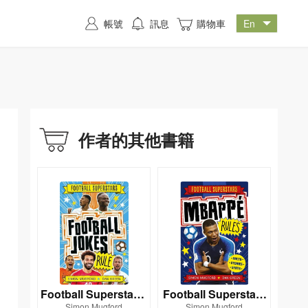
帳號
訊息
購物車
作者的其他書籍
Football Superstars:
Football Superstars
Simon Mugford
Simon Mugford