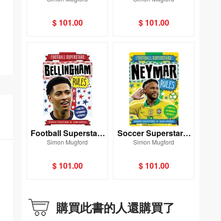
Football Jokes Rule
Mbappe Rules
$ 101.00
$ 101.00
Football Superstars
Soccer Superstars:
Simon Mugford
Simon Mugford
Bellingham Rules
Neymar Rules
$ 101.00
$ 101.00
購買此書的人還購買了