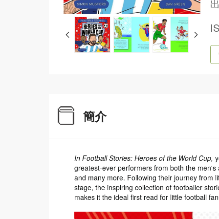
出
I
簡介
In Football Stories: Heroes of the World Cup,
y
greatest-ever performers from both the men's
and many more. Following their journey from lit
stage, the inspiring collection of footballer st
makes it the ideal first read for little football fan