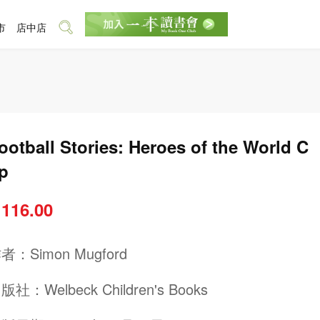
市
店中店
ootball Stories: Heroes of the World C
p
 116.00
作者：
Simon Mugford
出版社：
Welbeck Children's Books