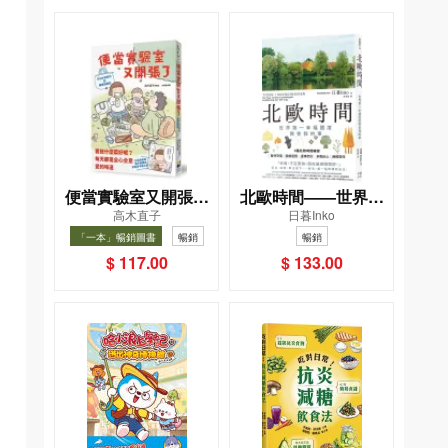
便當實驗室又開張了
北歐時間——世界第
高木直子
日暮Inko
——日日和特別日的
一幸福國度教會我的
「一本」暢銷圖書
暢銷
暢銷
菜單挑戰記
事
$ 117.00
$ 133.00