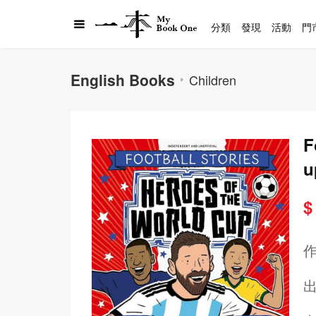
分類
發現
活動
門
English Books
Children
F
u
$