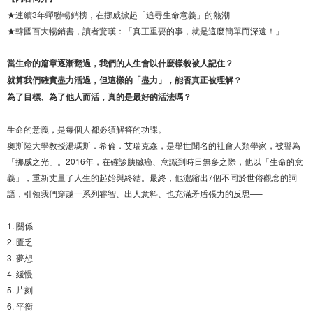
★連續3年蟬聯暢銷榜，在挪威掀起「追尋生命意義」的熱潮
★韓國百大暢銷書，讀者驚嘆：「真正重要的事，就是這麼簡單而深遠！」
當生命的篇章逐漸翻過，我們的人生會以什麼樣貌被人記住？
就算我們確實盡力活過，但這樣的「盡力」，能否真正被理解？
為了目標、為了他人而活，真的是最好的活法嗎？
生命的意義，是每個人都必須解答的功課。
奧斯陸大學教授湯瑪斯．希倫．艾瑞克森，是舉世聞名的社會人類學家，被譽為
「挪威之光」。2016年，在確診胰臟癌、意識到時日無多之際，他以「生命的意
義」，重新丈量了人生的起始與終結。最終，他濃縮出7個不同於世俗觀念的詞
語，引領我們穿越一系列睿智、出人意料、也充滿矛盾張力的反思──
1. 關係
2. 匱乏
3. 夢想
4. 緩慢
5. 片刻
6. 平衡