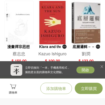
【作者簡介】
湯瑪斯．希倫．艾瑞克森（Thomas Hylland Eriksen，1962～2024）
世界知名的人類學家，曾獲人類學界最具權威的瑞典人類學與地理學會金質獎
章。以全球化、文化、認同、族群與民族主義研究聞名。2014年，達賴喇嘛在奧
斯陸人民劇院出席一場公開活動時，艾瑞克森還擔任主持人。他是奧斯陸大學社
會人類學系教授、英國皇家人類學會榮譽會員、馬克斯．普朗克學會客座會員，
並領導過歐洲社會人類學家協會，兼任多個重要期刊的主編。
漫畫禪宗思想
Klara and the S
底層邏輯－－看
艾瑞克森不僅在學術界成就卓越，也成功將人類學觀點帶入公共討論，是深受挪
un
清這個世界的底
蔡志忠
Kazuo Ishiguro
劉潤
威人景仰的人類學傳播者。他的學術著作已翻譯成30多種語言，而人類學的經典
牌
$ 150.00
$ 100.00
$ 133.00
教科書《小地方，大論題：社會與文化人類學導論》（
Small Places, Large
Issues
），在許多國家被當成大學教材，影響深遠。
立即切換到「一本」手機應用程式，
開啟
他對工作的定義有三個標準：理解現代社會、理解身為人的生活意義、探索讓世
擁抱更全面的購物和文化體驗。
界變得更美好的方法。在罹患癌症後，他對生命有了深刻洞察，並將人類學研究
與自身人生經驗、跨領域的豐富知識結合，撰寫了《這一生，你可曾真正活
過？》。這本書在挪威引起廣大迴響。出版後，他以「人生的意義」為主題，持
添加購物車
立即購買
續進行講座與著作活動。
購物車
2024年11月27日，他因胰臟癌辭世。