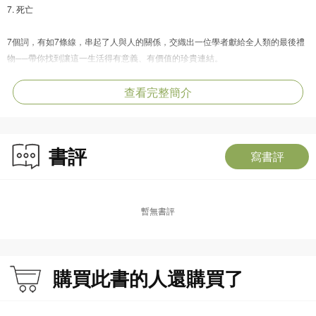
7. 死亡
7個詞，有如7條線，串起了人與人的關係，交織出一位學者獻給全人類的最後禮
物──帶你找到讓這一生活得有意義、有價值的珍貴連結。
查看完整簡介
【本書特色】
1. 本書是作者在生命倒數時刻，從生命有限的深刻體認出發，重新理解「活著」
書評
寫書評
這件事，並進而引導我們反覆探問這個問題：「我們這麼努力地活著，究竟是為
了什麼？」也喚醒我們去覺察自己日常所做之事的意義，以及對自身生活選擇的
自覺。
2. 作者是享譽全球的社會人類學家，在各個領域擁有淵博的知識，本書從柏拉
暫無書評
圖、蒙田，到達爾文與莫札特，再到當代哲學家斯拉維・紀傑克與搖滾音樂人大
衛．鮑伊，縱橫哲學、科學、社會學與藝術，跨越搖滾音樂、電影等大眾文化，
展現了超越時間、空間和種族的多元文化視野，鋪陳出一場知識的盛宴。也讓人
暫時停下腳步，細細思索：我是誰？我如何走到今天？接下來，又要如何繼續生
購買此書的人還購買了
活？