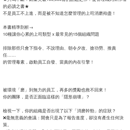
的必讀之書★
不是員工不上進，而是被不知道怎麼管理的上司消磨殆盡！
本書精準剖析→
10種讓你心累的上司類型 x 最常見的15個組織問題
排除那些只會下指令、不說理由、朝令夕改、搶功勞、推責
任……
的管理毒素，啟動員工自發、當責的內在引擎！
被環境「磨」到無力的員工，再多的獎勵也救不回來！
你的團隊，是否正面臨這樣的「隱形崩壞」？
檢視一下，你的組織是否出現了以下「消磨幹勁」的症狀？
❌
毫無意義的會議：開會只是為了報告進度，卻沒有產生任何決
策。