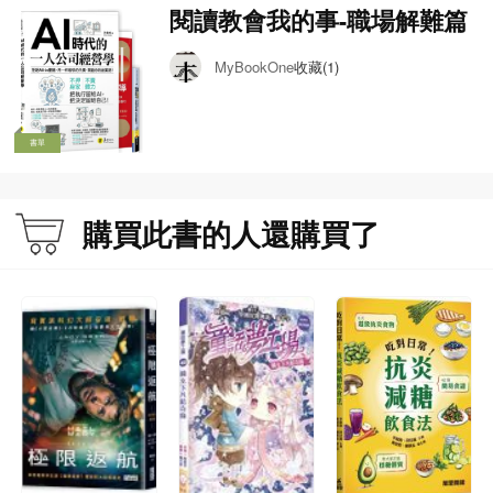
織疲憊不堪的惡習」，並提出具體的對症下藥處方：
閱讀教會我的事-職場解難篇
✔️
建立「心理安全感」：讓員工敢說真話，不用為了揣摩上意而
內耗。
收藏(1)
MyBookOne
✔️
從「管理」轉向「支援」：主管的職責不是監視，而是排除部
下的障礙。
✔️
設計「有價值」的工作：讓每個人看見自己的貢獻，找回工作
書單
的熱情。
購買此書的人還購買了
別讓你的公司成為埋沒人才的荒原。
現在開始，打造一個讓人「周一也想去上班」的團隊！
「員工不是沒幹勁，是環境不允許他有幹勁；那些讓人心累的上
司、混亂的制度、沒意義的指令，才是真正的動力殺手。作者提
醒我們：激勵不用給更多，只要先撤掉那些讓人想放棄的障礙。
當一個組織能讓人安心說、自由想、放手做，幹勁自然會自己冒
出來。」
──劉奕酉／鉑澈行銷顧問策略長
📕
適合誰閱讀？