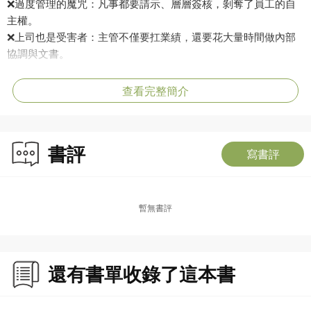
❌
過度管理的魔咒：凡事都要請示、層層簽核，剝奪了員工的自
主權。
❌
上司也是受害者：主管不僅要扛業績，還要花大量時間做內部
協調與文書。
❌
錯誤的改革方向：以為「不讓人加班」就是好公司，卻忽略了
員工對成就感的渴望。
查看完整簡介
❌
有毒的主管風格：朝令夕改、情緒化、甚至只會說「這全部交
給你」。
書評
真正的「工作改革」，不是只有準時下班！
寫書評
如果員工在工作中感覺不到「信任」與「成長」，即便縮短了工
時，心依然會累。
擁有包含UNIQLO、SoftBank、Recruit等2,000家公司諮詢經驗的
暫無書評
日本組織管理專家松岡保昌指出，只有生理、心理與社會地位都
得到滿足的「幸福狀態（Well-being）」，才能真正激發團隊的生
產力。
還有書單收錄了這本書
從根本打造「自動自發」的強健體質
本書精準剖析職場中「10類讓人生無可戀的上司」與「15種讓組