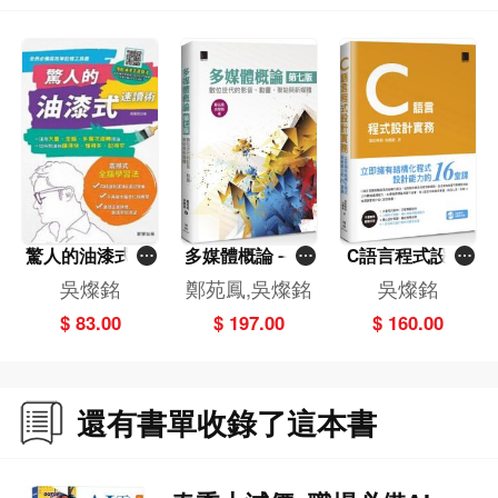
驚人的油漆式速
多媒體概論－－
C語言程式設計
讀術－－全民必
數位世代的影
實務──立即擁
吳燦銘
鄭苑鳳,吳燦銘
吳燦銘
備高效率記憶工
音、動畫、架站
有結構化程式設
$ 83.00
$ 197.00
$ 160.00
具書！
與新媒體（第七
計能力的16堂課
版）
還有書單收錄了這本書