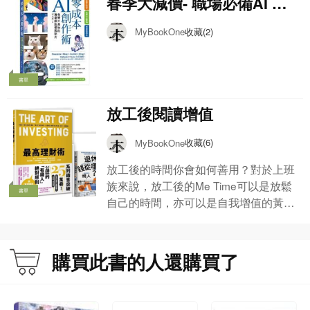
春季大減價- 職場必備AI 工
作術
收藏(2)
MyBookOne
書單
放工後閱讀增值
收藏(6)
MyBookOne
放工後的時間你會如何善用？對於上班
族來說，放工後的Me Time可以是放鬆
書單
自己的時間，亦可以是自我增值的黃金
時段。想擁有積極上進的人生，不妨每
天堅持閱讀數小時，維持數週至一個
月，漸漸將閱讀變成日常的生活習慣，
購買此書的人還購買了
讓自己每天堅持學習不同知識，日日增
值！