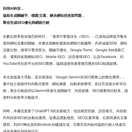
利用AI科技，
協助生成關鍵字、標題/文案、解決網站技術面問題，
幫你完成SEO優化與網路行銷
在數位競爭愈加激烈的時代，「搜尋引擎最佳化（SEO）」已成為品牌提升曝光
度與網站流量的關鍵。本書全面解析最新的網路行銷趨勢，內容涵蓋SEM、網站
流量分類、搜尋引擎演算法、關鍵字優化、Google Trend、Google Ads規劃工
具、電商與各類網站SEO、Mobile SEO、語音搜尋SEO，以及Facebook、IG、
YouTube等社群平台的SEO實務，協助讀者快速掌握完整的SEO知識架構。
本次改版最大亮點，是全面強化「Google Gemini在SEO實務上的整合應用」。
書中從介面操作到AI模式搜尋、網站摘要、自動表格整理、多語言頁面分析等功
能，逐步示範如何以Gemini快速生成關鍵字、內容架構、SEO摘要與比較表，讓
資料分析效率大幅提升。
同時，本書也更新了ChatGPT 5的全新能力，包括模型切換、語音模式、內容創
作與技術SEO的自動化應用。從產品賣點發想、SEO文案草擬、社群與廣告文案
撰寫，到301轉址規則與robots.txt建議生成，完整呈現AI如何協助行銷人快速完
成內容優化與技術設定。