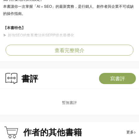
本書讓你一次掌握「AI × SEO」的最新實務，是行銷人、創作者與企業不可或缺
的操作指南。
【本書特色】
▶ 超強SEO的集客魔法術SERP排名最優化
▶ 輕鬆掌握超級黃金關鍵字的贏家袐笈
▶ 最新理論與實務兼備的學習入門工具書
查看完整簡介
▶ 提升SEO效能—Google Gemini AI輔助利器
▶ ChatGPT 5 與SEO的超強整合攻略
書評
寫書評
【目標讀者】
個人企業主、企劃行銷窗口、品牌產品經理、數位行銷專員、社群小編與相關網
際網路從業人員
暫無書評
作者的其他書籍
更多>