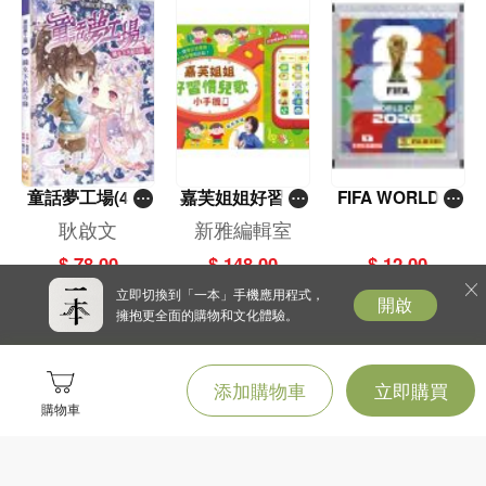
童話夢工場(40)
嘉芙姐姐好習慣
FIFA WORLD C
——織女下凡結
兒歌小手機
UP 2026（Stick
耿啟文
新雅編輯室
奇緣
er pack 貼紙
$ 78.00
$ 148.00
$ 12.00
包）
立即切換到「一本」手機應用程式，
開啟
擁抱更全面的購物和文化體驗。
添加購物車
立即購買
購物車