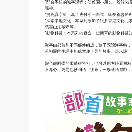
*配合學校的識字課程：幼稚園小朋友一般於K2
課程。
*提高識字量：為了應付小一面試，家長都會於
*探索本地文化：本系列添加了很多香港文化元
慈雲山法藏寺等。
*動物科普：本系列内容含一些簡單的動物科普
漢字由部首和不同部件組成，孩子認讀漢字時，
首相關的字詞串聯成童趣十足的故事。書末設「
變色龍同學的眼睛很特別，他可以用右眼看黑板
不專心，更罰他抄詞語。後來，一場謎語遊戲，