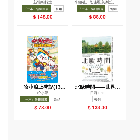
新雅編輯室
李融融、段佳麗,黃梨煜、顧
小手機
飲食法
凱辰
「一本」暢銷圖書
暢銷
「一本」暢銷圖書
暢銷
$ 148.00
$ 88.00
哈小浪上學記(13)
北歐時間——世界第
哈小浪
日暮Inko
——逃出神奇博物館
一幸福國度教會我的
「一本」暢銷圖書
新品
暢銷
事
暢銷
$ 78.00
$ 133.00