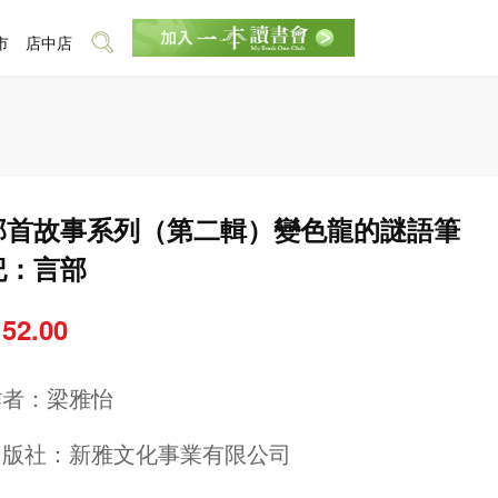
市
店中店
部首故事系列（第二輯）變色龍的謎語筆
記：言部
 52.00
作者：
梁雅怡
出版社：
新雅文化事業有限公司