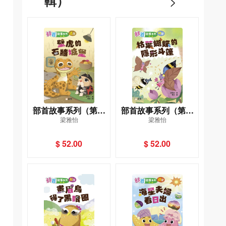
輯）
>
部首故事系列（第二
部首故事系列（第二
梁雅怡
梁雅怡
輯）壁虎的石牆城
輯）枯葉蝴蝶的隱形
堡：土部
斗篷：艸部
$ 52.00
$ 52.00