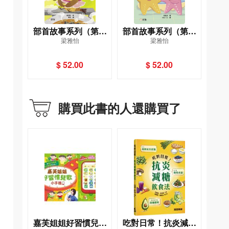
部首故事系列（第二
部首故事系列（第二
梁雅怡
梁雅怡
輯）畫眉鳥得了黑眼
輯）海星夫婦看日
圈：目部
出：日部
$ 52.00
$ 52.00
購買此書的人還購買了
嘉芙姐姐好習慣兒歌
吃對日常！抗炎減糖