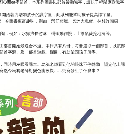
至K3開始學部首，本系列圖書以部首帶動識字，讓孩子輕鬆應對識字
K1開始著力增加孩子的識字量，此系列能幫助孩子提高識字量。
素，令圖書更富趣味，例如：灣仔藍屋、長洲大魚蛋、林村許願樹、
知識，例如：水獺擅長游泳，樹懶動作慢，土撥鼠愛挖地洞等。
由部首開始最適合不過。本輯共有八冊，每冊選取一個部首，以該部
部首字源」及「部首遊戲」欄目，有助鞏固孩子所學。
，同時用左眼看課本。烏鴉老師看到他的眼珠不停轉動，認定他上課
竟然令烏鴉老師對變色龍改觀……究竟發生了什麼事？