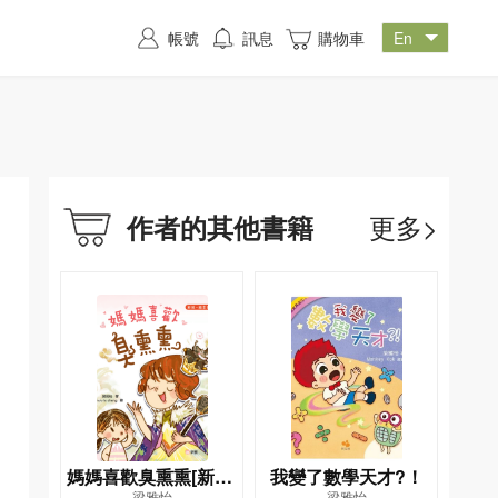
帳號
訊息
購物車
更多>
作者的其他書籍
媽媽喜歡臭熏熏[新雅‧
我變了數學天才?！
梁雅怡
梁雅怡