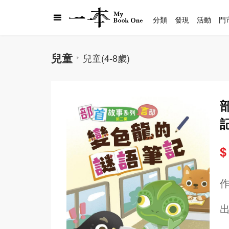
分類
發現
活動
門
兒童
兒童(4-8歲)
$