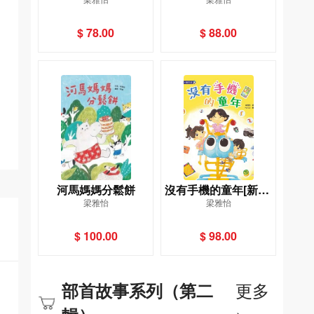
繪本館]
$ 78.00
$ 88.00
河馬媽媽分鬆餅
沒有手機的童年[新雅‧
梁雅怡
梁雅怡
繪本館]
$ 100.00
$ 98.00
更多
部首故事系列（第二