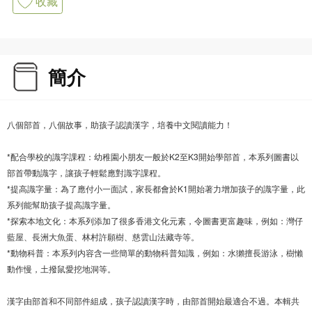
收藏
簡介
八個部首，八個故事，助孩子認讀漢字，培養中文閱讀能力！
*配合學校的識字課程：幼稚園小朋友一般於K2至K3開始學部首，本系列圖書以
部首帶動識字，讓孩子輕鬆應對識字課程。
*提高識字量：為了應付小一面試，家長都會於K1開始著力增加孩子的識字量，此
系列能幫助孩子提高識字量。
*探索本地文化：本系列添加了很多香港文化元素，令圖書更富趣味，例如：灣仔
藍屋、長洲大魚蛋、林村許願樹、慈雲山法藏寺等。
*動物科普：本系列内容含一些簡單的動物科普知識，例如：水獺擅長游泳，樹懶
動作慢，土撥鼠愛挖地洞等。
漢字由部首和不同部件組成，孩子認讀漢字時，由部首開始最適合不過。本輯共