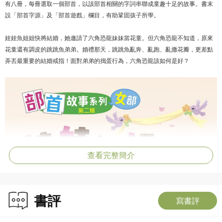
有八冊，每冊選取一個部首，以該部首相關的字詞串聯成童趣十足的故事。書末
設「部首字源」及「部首遊戲」欄目，有助鞏固孩子所學。
娃娃魚姐姐快將結婚，她邀請了六角恐龍妹妹當花童。但六角恐龍不知道，原來
花童還有調皮的跳跳魚弟弟。婚禮那天，跳跳魚亂奔、亂跑、亂撒花瓣，更差點
弄丟最重要的結婚戒指！面對弟弟的搗蛋行為，六角恐龍該如何是好？
查看完整簡介
書評
寫書評