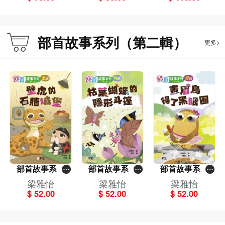
部首故事系列（第二輯）
更多>
部首故事系列
部首故事系列
部首故事系列
（第二輯）壁虎
（第二輯）枯葉
（第二輯）畫眉
梁雅怡
梁雅怡
梁雅怡
的石牆城堡：土
蝴蝶的隱形斗
鳥得了黑眼圈：
$ 52.00
$ 52.00
$ 52.00
部
篷：艸部
目部