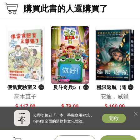
購買此書的人還購買了
便當實驗室又開
反斗奇兵5（圖
極限返航（電影
張了——日日和
畫故事版）
書衣典藏版）
高木直子
安迪．威爾
特別日的菜單挑
（獨家收錄作者
$ 117.00
$ 78.00
$ 160.00
戰記
訪談）
立即切換到「一本」手機應用程式，
開啟
擁抱更全面的購物和文化體驗。