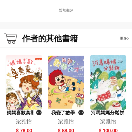
暫無書評
作者的其他書籍
更多>
媽媽喜歡臭熏熏
我變了數學天
河馬媽媽分鬆餅
[新雅‧繪本館]
才?！
梁雅怡
梁雅怡
梁雅怡
$ 78.00
$ 88.00
$ 100.00