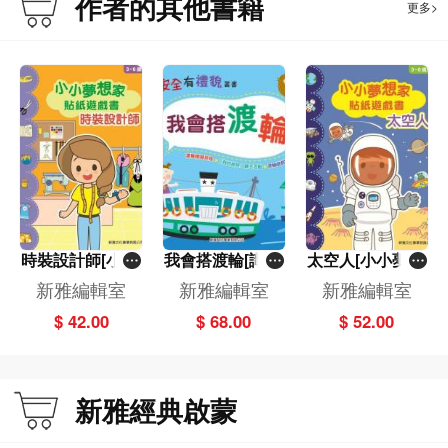
作者的其他書籍
更多>
時裝設計師[小小
我會搭渡輪[識安
太空人[小小夢想
夢想家貼紙遊戲
全有禮貌]
家貼紙遊戲書]
新雅編輯室
新雅編輯室
新雅編輯室
書]
$ 42.00
$ 68.00
$ 52.00
新雅經典啟蒙