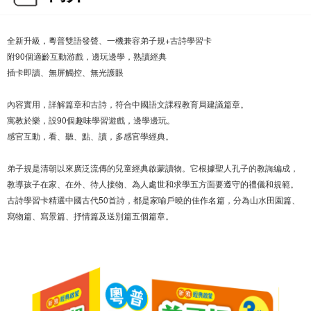
全新升級，粵普雙語發聲、一機兼容弟子規+古詩學習卡
附90個適齡互動游戲，邊玩邊學，熟讀經典
插卡即讀、無屏觸控、無光護眼
內容實用，詳解篇章和古詩，符合中國語文課程教育局建議篇章。
寓教於樂，設90個趣味學習遊戲，邊學邊玩。
感官互動，看、聽、點、讀，多感官學經典。
弟子規是清朝以來廣泛流傳的兒童經典啟蒙讀物。它根據聖人孔子的教誨編成，
教導孩子在家、在外、待人接物、為人處世和求學五方面要遵守的禮儀和規範。
古詩學習卡精選中國古代50首詩，都是家喻戶曉的佳作名篇，分為山水田園篇、
寫物篇、寫景篇、抒情篇及送別篇五個篇章。