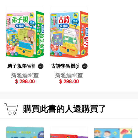
弟子規學習機[新
古詩學習機[新雅
雅經典啟蒙]
經典啟蒙]
新雅編輯室
新雅編輯室
$ 298.00
$ 298.00
購買此書的人還購買了