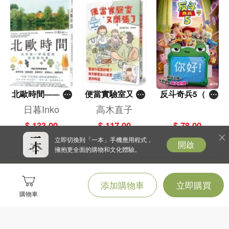
北歐時間——世
便當實驗室又開
反斗奇兵5（圖
界第一幸福國度
張了——日日和
畫故事版）
日暮Inko
高木直子
教會我的事
特別日的菜單挑
$ 133.00
$ 117.00
$ 78.00
戰記
立即切換到「一本」手機應用程式，
開啟
擁抱更全面的購物和文化體驗。
添加購物車
立即購買
購物車