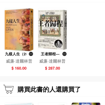
九樣人生（2021
王者歸程——
年新版）－－九
「大博弈」下的
威廉‧達爾林普
威廉‧達爾林普
個人物，九種生
阿富汗，與第一
$ 160.00
$ 287.00
命故事，在現代
次英阿戰爭
印度的蛻變風暴
中守護著信仰的
尊嚴
購買此書的人還購買了