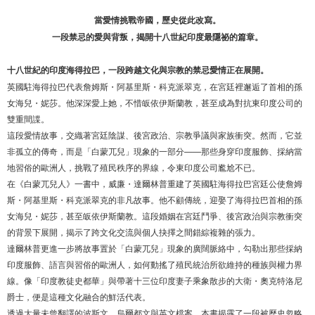
當愛情挑戰帝國，歷史從此改寫。
一段禁忌的愛與背叛，揭開十八世紀印度最隱祕的篇章。
十八世紀的印度海得拉巴，一段跨越文化與宗教的禁忌愛情正在展開。
英國駐海得拉巴代表詹姆斯・阿基里斯・科克派翠克，在宮廷裡邂逅了首相的孫
女海兒・妮莎。他深深愛上她，不惜皈依伊斯蘭教，甚至成為對抗東印度公司的
雙重間諜。
這段愛情故事，交織著宮廷陰謀、後宮政治、宗教爭議與家族衝突。然而，它並
非孤立的傳奇，而是「白蒙兀兒」現象的一部分——那些身穿印度服飾、採納當
地習俗的歐洲人，挑戰了殖民秩序的界線，令東印度公司尷尬不已。
在《白蒙兀兒人》一書中，威廉・達爾林普重建了英國駐海得拉巴宮廷公使詹姆
斯・阿基里斯・科克派翠克的非凡故事。他不顧傳統，迎娶了海得拉巴首相的孫
女海兒・妮莎，甚至皈依伊斯蘭教。這段婚姻在宮廷鬥爭、後宮政治與宗教衝突
的背景下展開，揭示了跨文化交流與個人抉擇之間錯綜複雜的張力。
達爾林普更進一步將故事置於「白蒙兀兒」現象的廣闊脈絡中，勾勒出那些採納
印度服飾、語言與習俗的歐洲人，如何動搖了殖民統治所欲維持的種族與權力界
線。像「印度教徒史都華」與帶著十三位印度妻子乘象散步的大衛・奧克特洛尼
爵士，便是這種文化融合的鮮活代表。
透過大量未曾翻譯的波斯文、烏爾都文與英文檔案，本書揭露了一段被歷史忽略