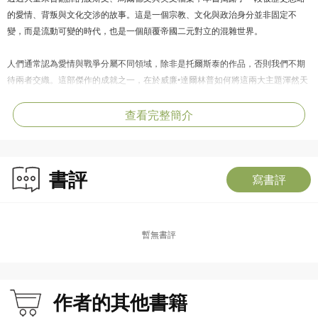
的愛情、背叛與文化交涉的故事。這是一個宗教、文化與政治身分並非固定不
變，而是流動可變的時代，也是一個顛覆帝國二元對立的混雜世界。
人們通常認為愛情與戰爭分屬不同領域，除非是托爾斯泰的作品，否則我們不期
待兩者交織。這部傑作的成就之一，在於威廉•達爾林普如何將這兩大主題渾然天
成地熔鑄，使英國征服印度的史實與一段刻骨銘心的戀愛故事相互滲透，彼此增
添層次深度。達爾林普的敘事節奏如驚悚小說般緊湊……更重要的是，本書展現
查看完整簡介
了學識、文筆與洞見的華麗交鋒。簡短評論難以盡述其多重卓越之處，只能說達
爾林普一舉超越多數歷史學家與小說家的非凡成就，簡直令人驚嘆。——
法蘭克•
麥克林《星期日獨立報》
書評
寫書評
暫無書評
作者的其他書籍