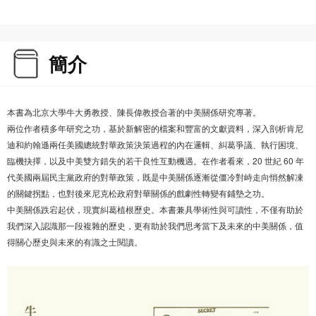
簡介
本書為北京大學牛大勇教授、陳長偉教授合著的中美關係研究專著。
兩位作者積多年研究之功，基於新解密的檔案和豐富的文獻資料，深入剖析肯尼
迪和約翰遜兩任美國總統對華政策決策過程的內在邏輯、糾葛爭議、執行困境、
臨機抉擇，以及中美雙方錯失的若干良性互動機遇。在作者看來，20 世紀 60 年
代美國兩屆民主黨政府的對華政策，既是中美關係逐漸從僵冷對峙走向悄然解凍
的關鍵拐點，也對後來尼克松政府對華關係的戲劇性轉變有鋪墊之功。
中美關係跌宕起伏，現實糾葛植根歷史。本書兼具學術性與可讀性，不僅有助於
我們深入認識那一段複雜的歷史，更有助於我們思考當下及未來的中美關係，值
得關心歷史與未來的有識之士閱讀。