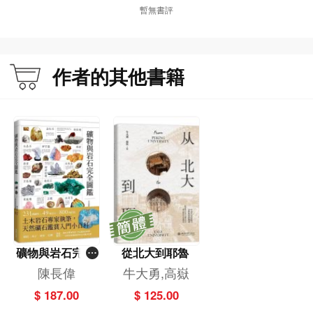
暫無書評
作者的其他書籍
礦物與岩石完全
從北大到耶魯
圖鑑
陳長偉
牛大勇,高嶽
$ 187.00
$ 125.00