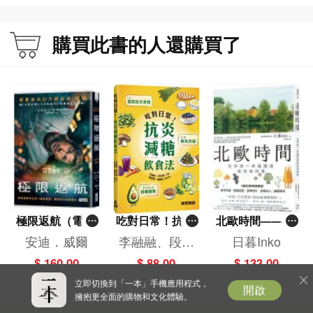
購買此書的人還購買了
極限返航（電影
吃對日常！抗炎
北歐時間——世
書衣典藏版）
減糖飲食法
界第一幸福國度
安迪．威爾
李融融、段佳
日暮Inko
（獨家收錄作者
教會我的事
麗,黃梨煜、顧
$ 160.00
$ 88.00
$ 133.00
訪談）
凱辰
立即切換到「一本」手機應用程式，
開啟
擁抱更全面的購物和文化體驗。