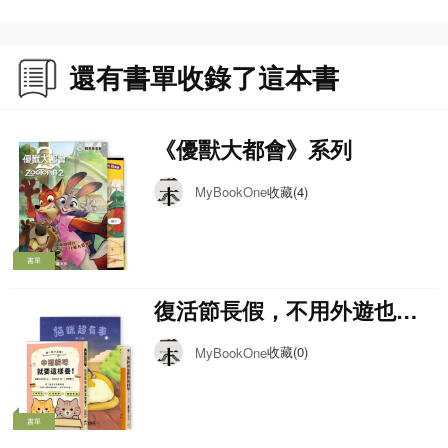
還有書單收錄了這本書
《優獸大都會》系列
收藏(4)
MyBookOne
書單
復活節長假，不用外遊也開
心 -Day 7
收藏(0)
MyBookOne
書單