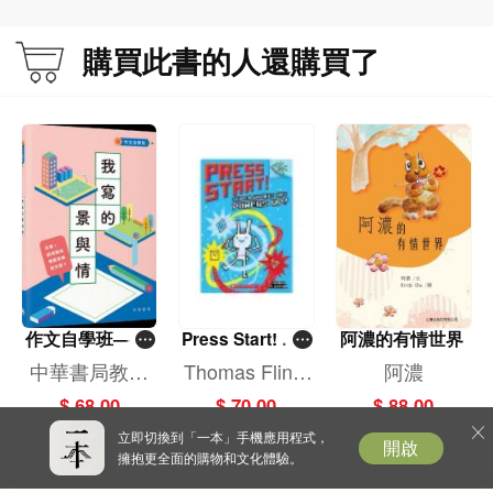
購買此書的人還購買了
作文自學班——
Press Start! #2:
阿濃的有情世界
我寫的景與情
Super Rabbit B
中華書局教育
Thomas Flinth
阿濃
oy Powers Up!
編輯部
am
$ 68.00
$ 70.00
$ 88.00
立即切換到「一本」手機應用程式，
開啟
擁抱更全面的購物和文化體驗。