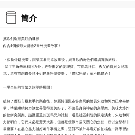
簡介
攜爪創造跟美好的世界！
內含4個優獸大都會2番外漫畫故事！
· 4個番外篇漫畫，讓讀者看完原故事後，與喜歡的角色們繼續冒險旅程。
· 除了主角朱迪和阿力外，經營播客的麥狸寶、市長馬拜仁、教父的寶貝女兒花
花，還有前副市長咩小姐也會粉墨登場，「優獸粉絲」萬不能錯過！
一場全新的冒險之旅即將展開！
破解了優獸市最棘手的懸案後，隸屬於優獸市警察局的警員朱迪和阿力已摩拳擦
掌，準備繼續努力讓世界變得更美好了。不論是身份神秘的棄嬰案、美味大爆炸
的餡餅突襲案、謎團重重的斑馬兄弟計劃，還是社區劇院的限定演出，朱迪和阿
力都明白，它們未必是驚天大案，但都是優獸市居民關心的焦點，所以全部都非
常重要！在盡心盡力辦好每件事情之際，這對不被外界看好的拍檔也一路學習如