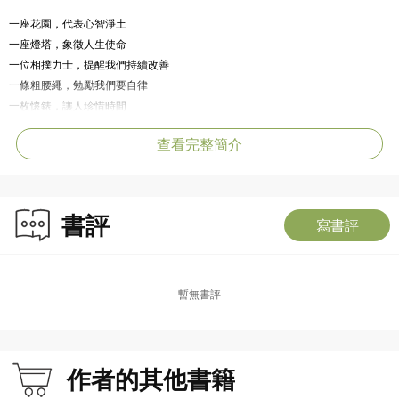
一座花園，代表心智淨土
一座燈塔，象徵人生使命
一位相撲力士，提醒我們持續改善
一條粗腰繩，勉勵我們要自律
一枚懷錶，讓人珍惜時間
一朵玫瑰，表示無私的愛與奉獻
查看完整簡介
一道鑽石小徑，指引我們感恩當下
朱利安將寓言裡的生命法則，帶進現代世界，引領每個忙碌、焦慮、迷惘的人，
放下過度的欲望，停下疲憊的追趕，擁抱單純，尋回久違的平靜與喜悅。最終我
書評
寫書評
們都將讓靈魂自由，反而能活出圓滿的人生。
◎本書特色
1. 以寓言傳遞人生哲理，人人都能讀懂
暫無書評
用溫暖的敘事，讓道理更容易理解與吸收，沒有說教和指責，也不是艱澀的哲
學，只用簡單的語言，卻能直指人心，迴響不已。
作者的其他書籍
2. 融合東西方智慧，找到工作與生活的平衡
將東方的禪修、瑜伽、冥想與西方追求卓越結合，是現代人高壓職場中的心靈解