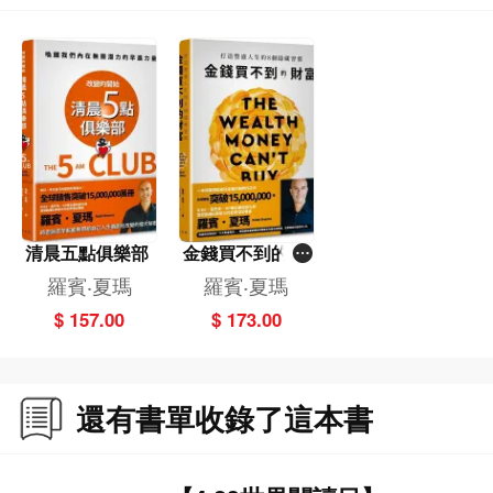
藥，也教導我們如何兼顧工作成就、生活品質與內心平靜。
3. 是可落實的人生法則，也是陪伴一生的心靈禮物
具體可行且易實踐的生活修練法則，不論你正全力打拚職場、經營家庭，或迎接
人生新階段，隨時翻閱，都能獲得力量與啟發。
清晨五點俱樂部
金錢買不到的財
富
羅賓‧夏瑪
羅賓‧夏瑪
$ 157.00
$ 173.00
還有書單收錄了這本書