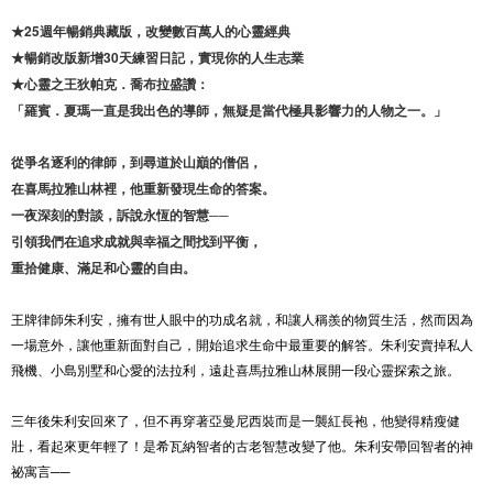
★25週年暢銷典藏版，改變數百萬人的心靈經典
★暢銷改版新增30天練習日記，實現你的人生志業
★心靈之王狄帕克．喬布拉盛讚：
「羅賓．夏瑪一直是我出色的導師，無疑是當代極具影響力的人物之一。」
從爭名逐利的律師，到尋道於山巔的僧侶，
在喜馬拉雅山林裡，他重新發現生命的答案。
一夜深刻的對談，訴說永恆的智慧──
引領我們在追求成就與幸福之間找到平衡，
重拾健康、滿足和心靈的自由。
王牌律師朱利安，擁有世人眼中的功成名就，和讓人稱羨的物質生活，然而因為
一場意外，讓他重新面對自己，開始追求生命中最重要的解答。朱利安賣掉私人
飛機、小島別墅和心愛的法拉利，遠赴喜馬拉雅山林展開一段心靈探索之旅。
三年後朱利安回來了，但不再穿著亞曼尼西裝而是一襲紅長袍，他變得精瘦健
壯，看起來更年輕了！是希瓦納智者的古老智慧改變了他。朱利安帶回智者的神
祕寓言──