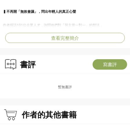
▍不再開「無效會議」，問出年輕人的真正心聲
作者採訪101位企業人才，詢問他們對「與主管一對一」的想法，
他發現，最多人感受到的是：會議結束後，也沒什麼特別變化……
查看完整簡介
這種消極、迴避傾向的部屬，也更容易陷入「被動離職」的心態中。
因此，書中將這些年輕人分成六類：
積極型、日常型、理性型、表面型、最低限度型和迴避型，
書評
寫書評
你只需要根據自身狀況，對症下藥（順序越後面，越需要主管理解）。
▍回饋，是公司前輩最該優先鍛鍊的技能
暫無書評
一份研究顯示，想讓部屬有自我提升的動機，最有效的方法就是定期回饋。
我們可以把回饋當成一種「遊戲」——讓員工有自己在打怪破關的感覺；
那麼，怎麼回饋最有效？其實濃縮起來就是一句話：
作者的其他書籍
「你之前提交的資料，我覺得……（這部分書中內容，年輕人請不要讀）」
這樣溝通、開會，成為留得住人的主管。