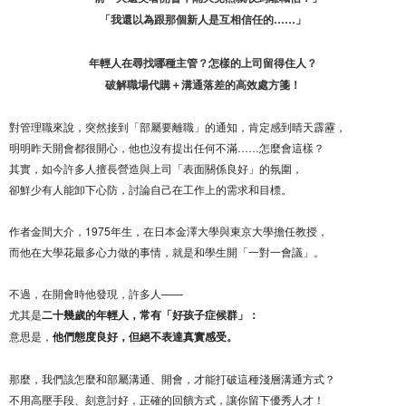
「我還以為跟那個新人是互相信任的……」
年輕人在尋找哪種主管？怎樣的上司留得住人？
破解職場代購＋溝通落差的高效處方箋！
對管理職來說，突然接到「部屬要離職」的通知，肯定感到晴天霹靂，
明明昨天開會都很開心，他也沒有提出任何不滿……怎麼會這樣？
其實，如今許多人擅長營造與上司「表面關係良好」的氛圍，
卻鮮少有人能卸下心防，討論自己在工作上的需求和目標。
作者金間大介，1975年生，在日本金澤大學與東京大學擔任教授，
而他在大學花最多心力做的事情，就是和學生開「一對一會議」。
不過，在開會時他發現，許多人——
尤其是
二十幾歲的年輕人，常有「好孩子症候群」：
意思是，
他們態度良好，但絕不表達真實感受。
那麼，我們該怎麼和部屬溝通、開會，才能打破這種淺層溝通方式？
不用高壓手段、刻意討好，正確的回饋方式，讓你留下優秀人才！