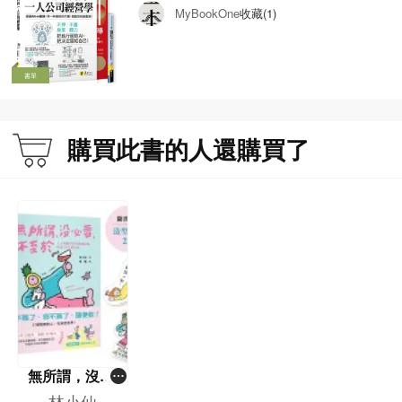
收藏(1)
MyBookOne
書單
購買此書的人還購買了
無所謂，沒必
要，不至於——
林小仙