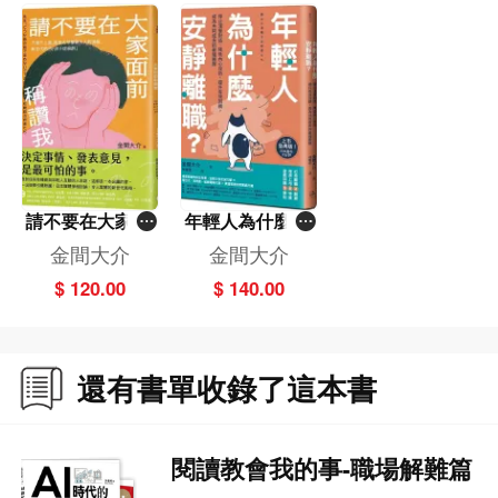
有效拿捏你和部屬的關係，讓年輕人不再默默遞上辭職信！
請不要在大家面
年輕人為什麼安
前稱讚我
靜離職？——停
金間大介
金間大介
止淺層對話、降
$ 120.00
$ 140.00
低內心攻防、提
升有效回饋，成
為共同成長的最
強團隊
還有書單收錄了這本書
閱讀教會我的事-職場解難篇