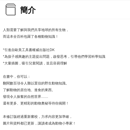
簡介
人類需要了解與我們共享地球的所有生物，
而這本全百科包羅了各種動物知識！
*引進自歐美工具書權威出版社DK
*為孩子感興趣的主題提出問題，啟發思考，引導他們學習科學知識
*大量插圖，吸引兒童閱讀，並且容易理解
在書中，你可以：
翻閱數百項令人難以置信的野生動物知識。
了解動物的居住地、進食的東西。
發現令人振奮的自然世界……
還有更多、更精彩的動物奧秘等待你揭開！
本修訂版經過重新審校，力求內容更加準確，
圖片和資料都已更新，讓讀者成為動物小專家！