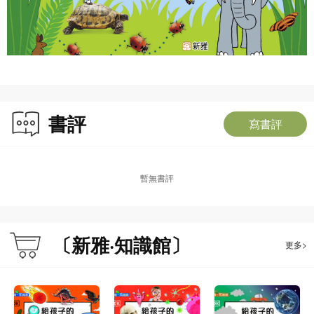
書評
寫書評
暫無書評
〔新雅·知識館〕
更多>