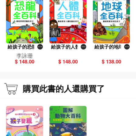
給孩子的恐龍全
給孩子的人體全
給孩子的地球全
百科（修訂版）
百科〔新雅·知識
百科〔新雅·知識
李詠珊
〔新雅·知識館〕
館〕
館〕
$ 148.00
$ 148.00
$ 138.00
購買此書的人還購買了