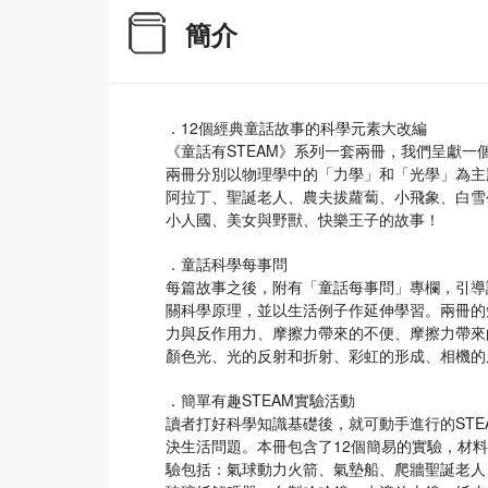
簡介
．12個經典童話故事的科學元素大改編
《童話有STEAM》系列一套兩冊，我們呈獻
兩冊分別以物理學中的「力學」和「光學」為主
阿拉丁、聖誕老人、農夫拔蘿蔔、小飛象、白雪
小人國、美女與野獸、快樂王子的故事！
．童話科學每事問
每篇故事之後，附有「童話每事問」專欄，引導
關科學原理，並以生活例子作延伸學習。兩冊的
力與反作用力、摩擦力帶來的不便、摩擦力帶來
顏色光、光的反射和折射、彩虹的形成、相機的
．簡單有趣STEAM實驗活動
讀者打好科學知識基礎後，就可動手進行的ST
決生活問題。本冊包含了12個簡易的實驗，材
驗包括：氣球動力火箭、氣墊船、爬牆聖誕老人