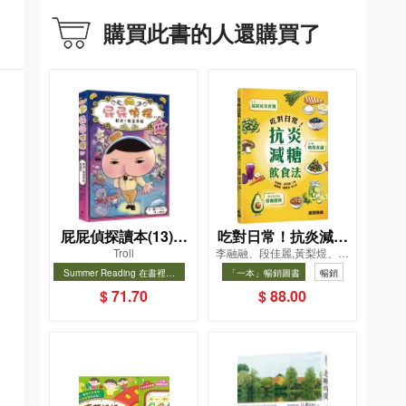
購買此書的人還購買了
屁屁偵探讀本(13)－
吃對日常！抗炎減糖
Troll
李融融、段佳麗,黃梨煜、顧
－對決！怪盜學院
飲食法
凱辰
Summer Reading 在書裡度
「一本」暢銷圖書
暢銷
（星星篇）
夏, Cool Down, Read On!-精
暢銷
$ 71.70
$ 88.00
選圖書67折