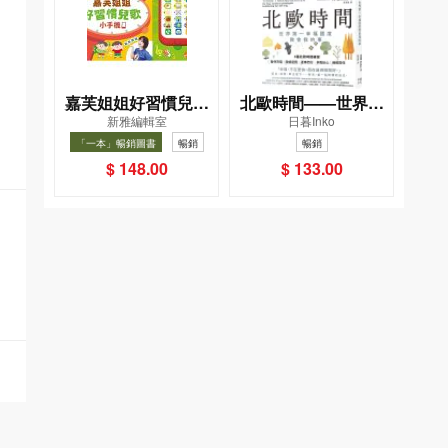
嘉芙姐姐好習慣兒歌
北歐時間——世界第
新雅編輯室
日暮Inko
小手機
一幸福國度教會我的
「一本」暢銷圖書
暢銷
暢銷
事
$ 148.00
$ 133.00