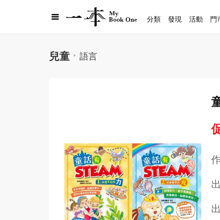
分類
發現
活動
門
兒童
語言
促
出