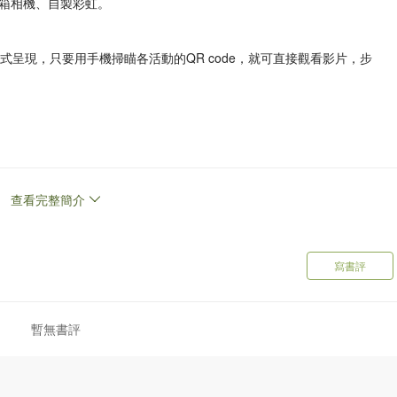
箱相機、自製彩虹。
式呈現，只要用手機掃瞄各活動的QR code，就可直接觀看影片，步
呢？
瘦又長？
查看完整簡介
問為什麼嗎？
和「光學」為主題，重新改編了12個經典童話，加入趣味科學元素。
的科學原理；「STEAM D.I.Y.」專欄就以清晰圖文和影片，指示
寫書評
小朋友的好奇心，發揮他們的想像力和創造力，一起來展開探究童話
暫無書評