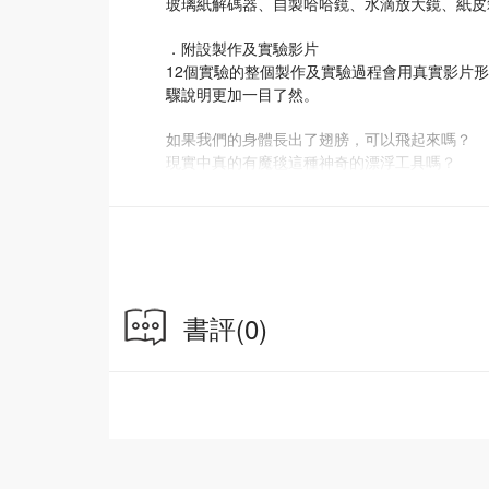
玻璃紙解碼器、自製哈哈鏡、水滴放大鏡、紙皮
．附設製作及實驗影片
12個實驗的整個製作及實驗過程會用真實影片形
驟說明更加一目了然。
如果我們的身體長出了翅膀，可以飛起來嗎？
現實中真的有魔毯這種神奇的漂浮工具嗎？
小美人魚闖進漆黑的深海裏，怎樣才能看清事物
愛麗絲迷失在鏡子迷宮之中，鏡中的自己變得又
當你聽完故事之後，會思考當中的細節，不停詢
本書分以物理學中兩個重要的知識領域「力學」
每篇故事後附有「童話每事問」專欄，講解故事背後
書評
(0)
怎樣利用日常用品，製作實驗去解決生活問題。
本書把魔幻世界連結到科學萬物知識，有助培養
大冒險吧！