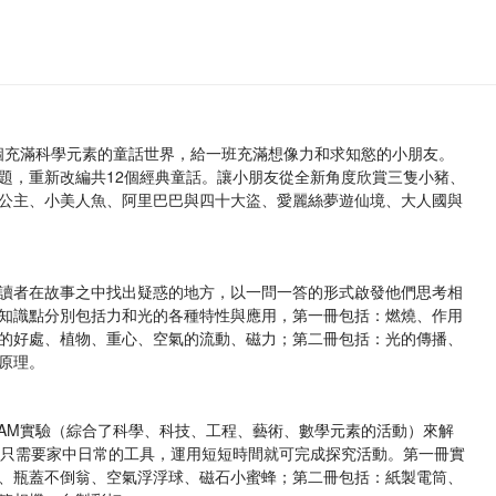
一個充滿科學元素的童話世界，給一班充滿想像力和求知慾的小朋友。
題，重新改編共12個經典童話。讓小朋友從全新角度欣賞三隻小豬、
公主、小美人魚、阿里巴巴與四十大盜、愛麗絲夢遊仙境、大人國與
讀者在故事之中找出疑惑的地方，以一問一答的形式啟發他們思考相
知識點分別包括力和光的各種特性與應用，第一冊包括：燃燒、作用
的好處、植物、重心、空氣的流動、磁力；第二冊包括：光的傳播、
原理。
EAM實驗（綜合了科學、科技、工程、藝術、數學元素的活動）來解
料只需要家中日常的工具，運用短短時間就可完成探究活動。第一冊實
、瓶蓋不倒翁、空氣浮浮球、磁石小蜜蜂；第二冊包括：紙製電筒、